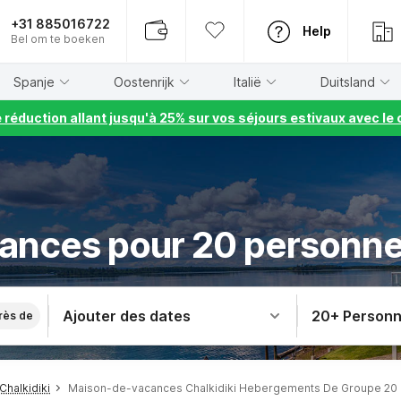
+31 885016722
Help
Bel om te boeken
Spanje
Oostenrijk
Italië
Duitsland
e réduction allant jusqu'à 25% sur vos séjours estivaux avec 
ances pour 20 personnes
Ajouter des dates
20+ Person
rès de
halkidiki
Maison-de-vacances Chalkidiki Hebergements De Groupe 20