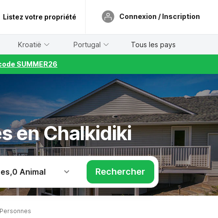
Connexion / Inscription
Listez votre propriété
Kroatië
Portugal
Tous les pays
le code SUMMER26
 en Chalkidiki
Rechercher
nes
,
0 Animal
 Personnes