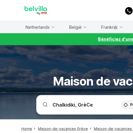
WIZARD MEMBER
Netherlands
België
Frankrijk
Bénéficiez d'un
Maison de vac
P
Home
Maison-de-vacances Grèce
Maison-de-vacances C