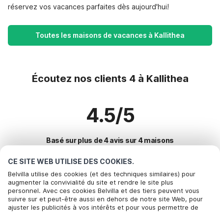
réservez vos vacances parfaites dès aujourd'hui!
Toutes les maisons de vacances à Kallithea
Écoutez nos clients 4 à Kallithea
4.5/5
Basé sur plus de 4 avis sur 4 maisons
CE SITE WEB UTILISE DES COOKIES.
Belvilla utilise des cookies (et des techniques similaires) pour
Destinations les plus populaires pour les
augmenter la convivialité du site et rendre le site plus
personnel. Avec ces cookies Belvilla et des tiers peuvent vous
vacances
suivre sur et peut-être aussi en dehors de notre site Web, pour
ajuster les publicités à vos intérêts et pour vous permettre de
Villes offrant les meilleures commodités pour les vacances
partager des informations via les médias sociaux. En cliquant sur