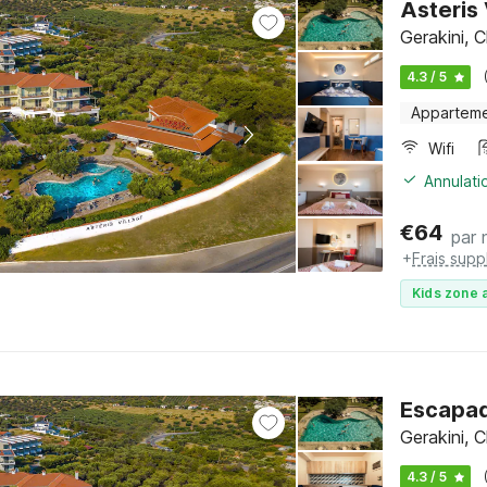
Asteris 
Gerakini, C
4.3 / 5
Appartem
Wifi
Annulati
€
64
par 
+
Frais sup
Kids zone a
Escapad
Gerakini, C
4.3 / 5