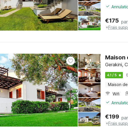
Annulati
€
175
par
+
Frais sup
Maison 
Gerakini, C
4.1 / 5
Maison de
Wifi
Annulati
€
199
par
+
Frais sup