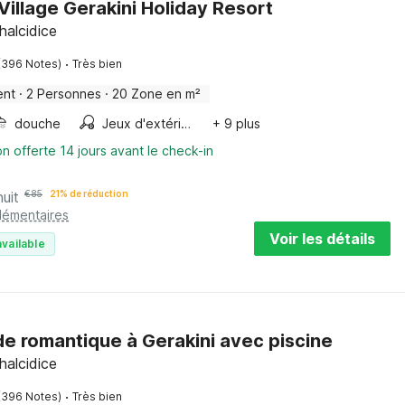
Village Gerakini Holiday Resort
halcidice
·
(396 Notes)
Très bien
ent
·
2 Personnes
·
20 Zone en m²
douche
Jeux d'extérieur
+ 9 plus
on offerte 14 jours avant le check-in
nuit
€
85
21% de réduction
plémentaires
Voir les détails
vailable
e romantique à Gerakini avec piscine
halcidice
·
(396 Notes)
Très bien