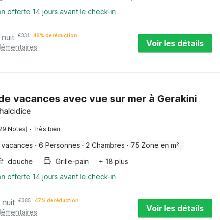
on offerte 14 jours avant le check-in
 nuit
€
331
46% de réduction
Voir les détails
plémentaires
de vacances avec vue sur mer à Gerakini
halcidice
·
(29 Notes)
Très bien
 vacances
·
6 Personnes
·
2 Chambres
·
75 Zone en m²
douche
Grille-pain
+ 18 plus
on offerte 14 jours avant le check-in
 nuit
€
385
47% de réduction
Voir les détails
plémentaires