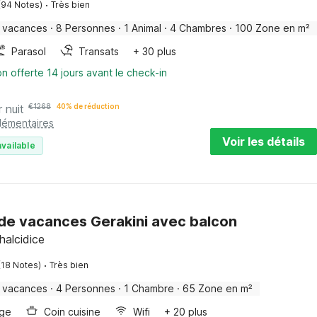
·
(94 Notes)
Très bien
 vacances
·
8 Personnes
·
1 Animal
·
4 Chambres
·
100 Zone en m²
Parasol
Transats
+ 30 plus
on offerte 14 jours avant le check-in
r nuit
€
1268
40% de réduction
plémentaires
Voir les détails
vailable
de vacances Gerakini avec balcon
halcidice
·
(18 Notes)
Très bien
 vacances
·
4 Personnes
·
1 Chambre
·
65 Zone en m²
nge
Coin cuisine
Wifi
+ 20 plus