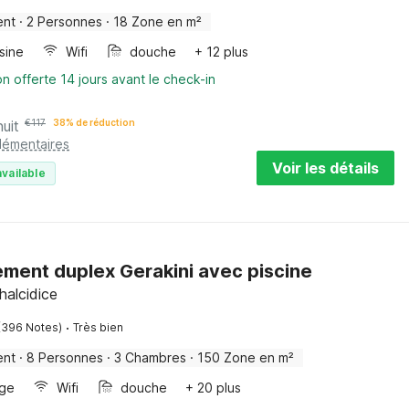
ent
·
2 Personnes
·
18 Zone en m²
sine
Wifi
douche
+ 12 plus
on offerte 14 jours avant le check-in
nuit
€
117
38% de réduction
plémentaires
Voir les détails
vailable
ment duplex Gerakini avec piscine
halcidice
·
(396 Notes)
Très bien
ent
·
8 Personnes
·
3 Chambres
·
150 Zone en m²
nge
Wifi
douche
+ 20 plus