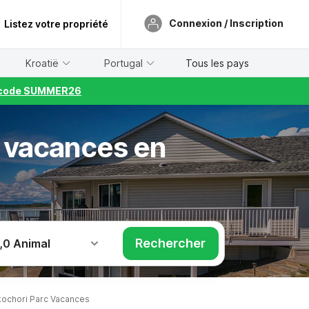
Connexion / Inscription
Listez votre propriété
Kroatië
Portugal
Tous les pays
le code SUMMER26
 vacances en
Rechercher
,
0 Animal
ochori Parc Vacances