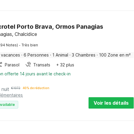
Acrotel Porto Brava, Ormos Panagias
gias, Chalcidice
·
(94 Notes)
Très bien
 vacances
·
6 Personnes
·
1 Animal
·
3 Chambres
·
100 Zone en m²
Parasol
Transats
+ 32 plus
on offerte 14 jours avant le check-in
 nuit
€
1072
40% de réduction
plémentaires
Voir les détails
vailable