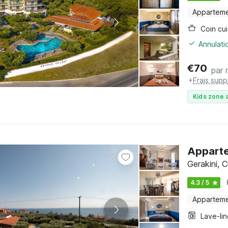
Appartem
Coin cui
Annulati
€
70
par 
+
Frais sup
Kids zone a
Apparte
Gerakini, C
4.3 / 5
Appartem
Lave-li