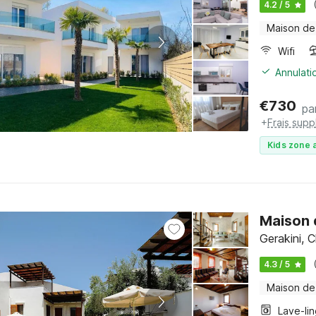
4.2 / 5
Maison de
Wifi
Annulati
€
730
pa
+
Frais sup
Kids zone a
Maison 
Gerakini, C
4.3 / 5
Maison de
Lave-li