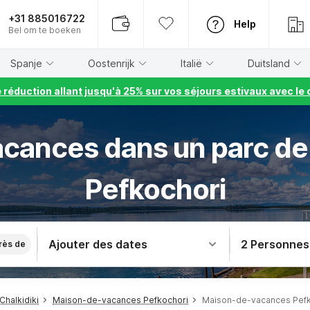
+31 885016722
Help
Bel om te boeken
Spanje
Oostenrijk
Italië
Duitsland
e réduction allant jusqu'à 25% sur vos séjours estivaux avec 
acances dans un parc de
Pefkochori
Ajouter des dates
2 Personnes
rès de
halkidiki
Maison-de-vacances Pefkochori
Maison-de-vacances Pefk