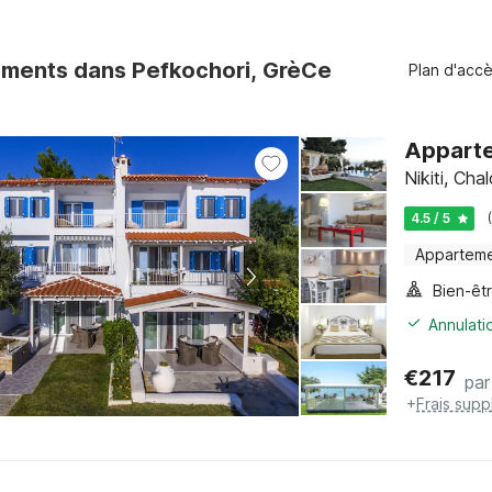
ments dans Pefkochori, GrèCe
Plan d'acc
Nikiti, Chal
4.5 / 5
Appartem
Bien-êt
Annulati
€
217
par
+
Frais sup