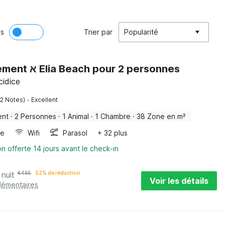
ès
Trier par
Popularité
Appartement א Elia Beach pour 2 personnes
cidice
·
(2 Notes)
Excellent
ent
·
2 Personnes
·
1 Animal
·
1 Chambre
·
38 Zone en m²
re
Wifi
Parasol
+ 32 plus
on offerte 14 jours avant le check-in
 nuit
€
465
52% de réduction
Voir les détails
plémentaires