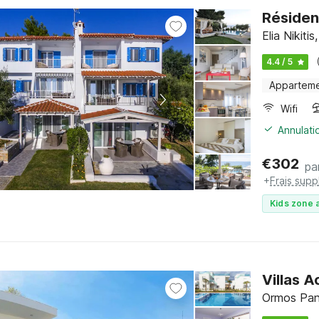
Résiden
Elia Nikitis
4.4 / 5
Appartem
Wifi
Annulati
€
302
pa
+
Frais sup
Kids zone a
Villas 
Ormos Pana