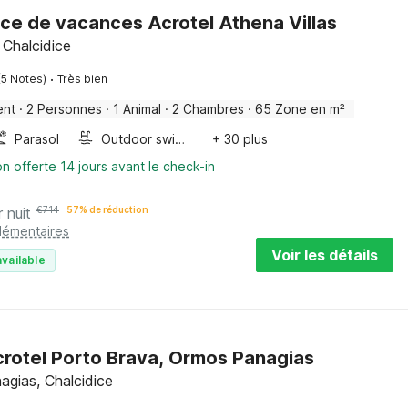
ce de vacances Acrotel Athena Villas
, Chalcidice
·
(5 Notes)
Très bien
ent
·
2 Personnes
·
1 Animal
·
2 Chambres
·
65 Zone en m²
Parasol
Outdoor swimming pool
+ 30 plus
on offerte 14 jours avant le check-in
r nuit
€
714
57% de réduction
plémentaires
Voir les détails
vailable
Acrotel Porto Brava, Ormos Panagias
gias, Chalcidice