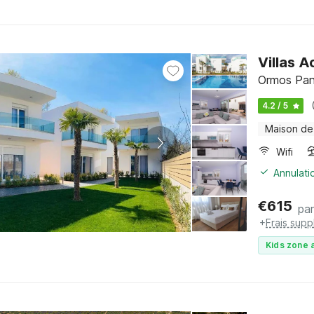
Villas 
Ormos Pana
4.2 / 5
Maison de
Wifi
Annulati
€
615
par
+
Frais sup
Kids zone a