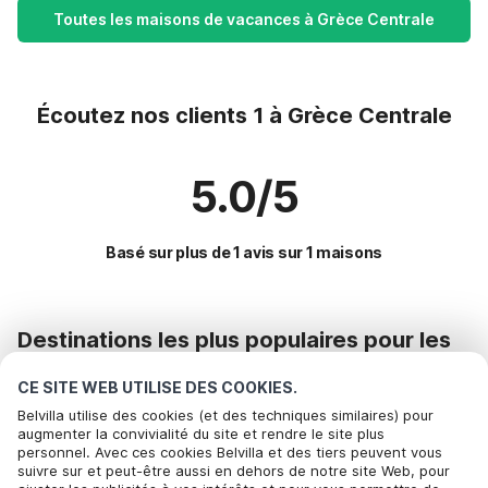
Toutes les maisons de vacances à Grèce Centrale
Écoutez nos clients 1 à Grèce Centrale
5.0/5
Basé sur plus de 1 avis sur 1 maisons
Destinations les plus populaires pour les
vacances
CE SITE WEB UTILISE DES COOKIES.
Commodités populaires pour les vacances en Grèce
Belvilla utilise des cookies (et des techniques similaires) pour
augmenter la convivialité du site et rendre le site plus
centrale
personnel. Avec ces cookies Belvilla et des tiers peuvent vous
Maison de vacances au bord de la mer
suivre sur et peut-être aussi en dehors de notre site Web, pour
Régions offrant les meilleures commodités pour les