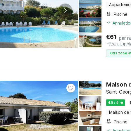
Apparteme
Piscine
Annulatio
€
61
par nu
+
Frais supp
Kids zone a
Maison d
Saint-Georg
4.5 / 5
(
Maison de
Piscine
Annulatio