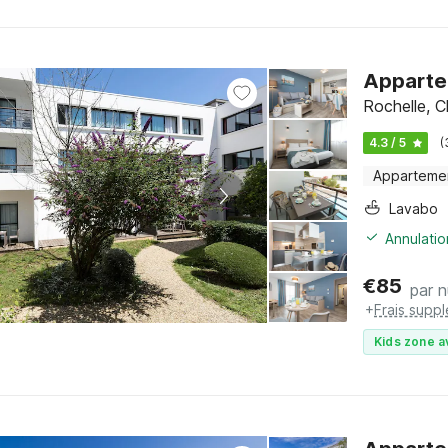
Appartem
Rochelle, C
4.3 / 5
(
Apparteme
Lavabo
Annulatio
€
85
par n
+
Frais supp
Kids zone a