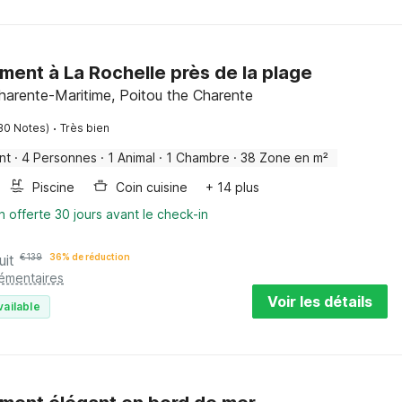
ent à La Rochelle près de la plage
harente-Maritime, Poitou the Charente
·
30 Notes)
Très bien
nt
·
4 Personnes
·
1 Animal
·
1 Chambre
·
38 Zone en m²
Piscine
Coin cuisine
+ 14 plus
n offerte 30 jours avant le check-in
uit
€
139
36% de réduction
lémentaires
Voir les détails
vailable