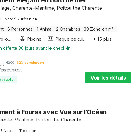
ment élégant en bord de mer
lage, Charente-Maritime, Poitou the Charente
·
33 Notes)
Très bien
nt
·
6 Personnes
·
1 Animal
·
2 Chambres
·
39 Zone en m²
Four/micro-onde combinés
Piscine
Plaque de cuisson
+ 15 plus
n offerte 30 jours avant le check-in
uit
€
200
62% de réduction
lémentaires
Voir les détails
vailable
ment à Fouras avec Vue sur l'Océan
rente-Maritime, Poitou the Charente
·
15 Notes)
Très bien