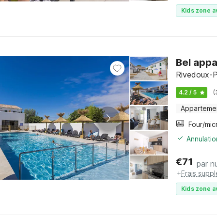
Kids zone a
Bel appa
Rivedoux-P
4.2 / 5
(
Apparteme
Annulatio
€
71
par nu
+
Frais supp
Kids zone a