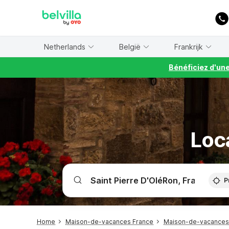
WIZARD MEMBER
Netherlands
België
Frankrijk
Bénéficiez d'un
Loca
P
Home
Maison-de-vacances France
Maison-de-vacances