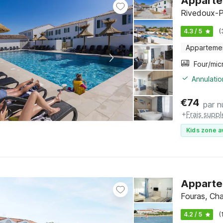
Apparte
Rivedoux-P
4.3 / 5
(
Apparteme
Annulatio
€
74
par n
+
Frais supp
Kids zone a
Apparte
Fouras, Cha
4.2 / 5
(