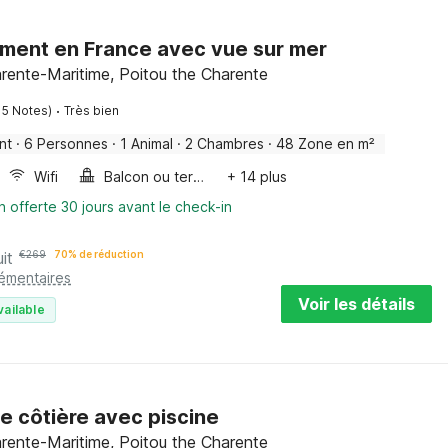
ment en France avec vue sur mer
rente-Maritime, Poitou the Charente
·
15 Notes)
Très bien
nt
·
6 Personnes
·
1 Animal
·
2 Chambres
·
48 Zone en m²
Wifi
Balcon ou terrasse
+ 14 plus
n offerte 30 jours avant le check-in
it
€
269
70% de réduction
lémentaires
Voir les détails
vailable
 côtière avec piscine
rente-Maritime, Poitou the Charente