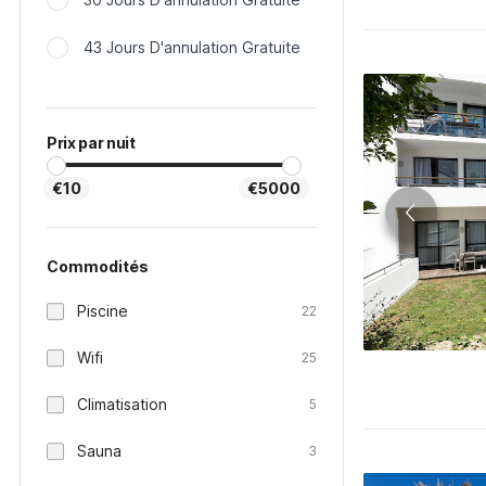
43 Jours D'annulation Gratuite
Prix par nuit
€10
€5000
Commodités
Piscine
22
Wifi
25
Climatisation
5
Sauna
3