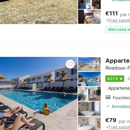
€
111
par n
+
Frais supp
Kids zone a
Appartem
Rivedoux-P
4.2 / 5
(
Apparteme
Annulatio
€
79
par n
+
Frais supp