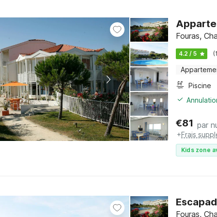
Apparte
Fouras, Cha
4.2 / 5
(
Apparteme
Piscine
Annulatio
€
81
par nu
+
Frais supp
Kids zone a
Escapade
Fouras, Cha