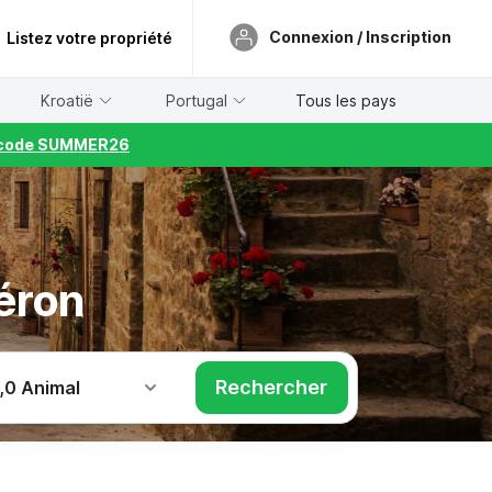
Connexion / Inscription
Listez votre propriété
Kroatië
Portugal
Tous les pays
le code SUMMER26
léron
Rechercher
,
0 Animal