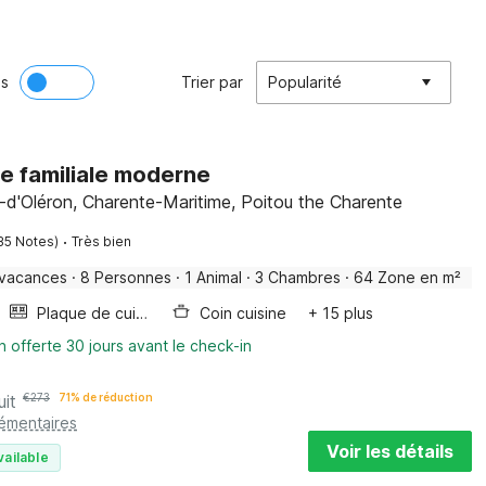
ès
Trier par
Popularité
e familiale moderne
-d'Oléron, Charente-Maritime, Poitou the Charente
·
35 Notes)
Très bien
 vacances
·
8 Personnes
·
1 Animal
·
3 Chambres
·
64 Zone en m²
Plaque de cuisson
Coin cuisine
+ 15 plus
n offerte 30 jours avant le check-in
uit
€
273
71% de réduction
lémentaires
Voir les détails
vailable