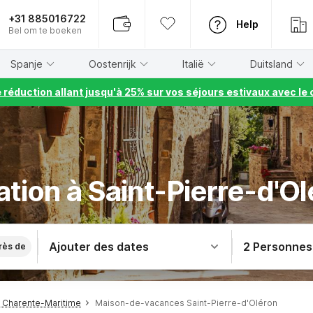
+31 885016722
Help
Bel om te boeken
Spanje
Oostenrijk
Italië
Duitsland
e réduction allant jusqu'à 25% sur vos séjours estivaux avec 
tion à Saint-Pierre-d'O
Ajouter des dates
2 Personnes
rès de
 Charente-Maritime
Maison-de-vacances Saint-Pierre-d'Oléron