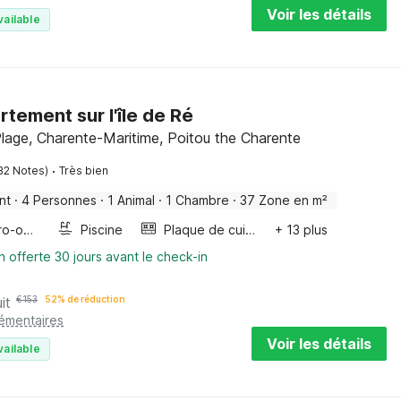
Voir les détails
vailable
rtement sur l'île de Ré
lage, Charente-Maritime, Poitou the Charente
·
32 Notes)
Très bien
nt
·
4 Personnes
·
1 Animal
·
1 Chambre
·
37 Zone en m²
Four/micro-onde combinés
Piscine
Plaque de cuisson
+ 13 plus
n offerte 30 jours avant le check-in
it
€
153
52% de réduction
lémentaires
Voir les détails
vailable