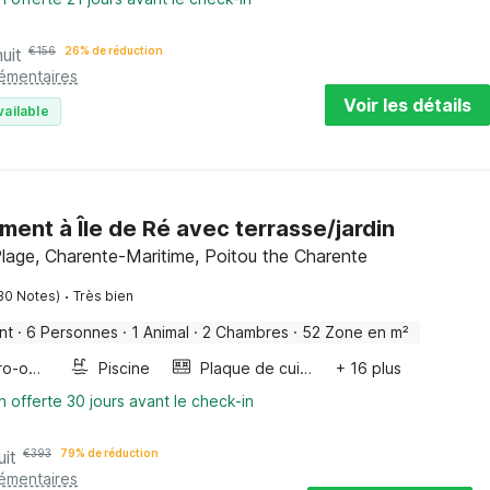
uit
€
156
26% de réduction
lémentaires
Voir les détails
vailable
ent à Île de Ré avec terrasse/jardin
lage, Charente-Maritime, Poitou the Charente
·
30 Notes)
Très bien
nt
·
6 Personnes
·
1 Animal
·
2 Chambres
·
52 Zone en m²
Four/micro-onde combinés
Piscine
Plaque de cuisson
+ 16 plus
n offerte 30 jours avant le check-in
uit
€
393
79% de réduction
lémentaires