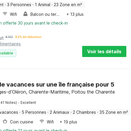
nt
·
3 Personnes
·
1 Animal
·
23 Zone en m²
Wifi
Balcon ou terrasse
+ 13 plus
n offerte 30 jours avant le check-in
it
€
163
62% de réduction
lémentaires
Voir les détails
vailable
e vacances sur une île française pour 5
es-d'Oléron, Charente-Maritime, Poitou the Charente
·
141 Notes)
Excellent
 vacances
·
5 Personnes
·
2 Animaux
·
2 Chambres
·
35 Zone en m²
Coin cuisine
Wifi
+ 19 plus
n offerte 21 jours avant le check-in