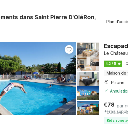
ments dans Saint Pierre D'OléRon,
Plan d'acc
Escapad
Le Château
4.2 / 5
(
Maison de
Piscine
Annulatio
€
78
par n
+
Frais supp
Kids zone a