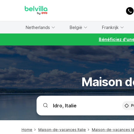
WIZARD MEMBER
Netherlands
België
Frankrijk
Bénéficiez d'un
Maison de
P
Home
Maison-de-vacances Italie
Maison-de-vacances I