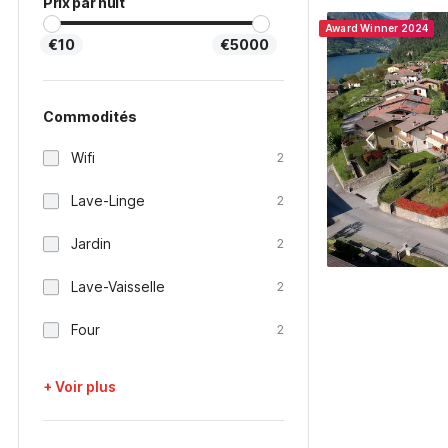
Prix par nuit
Award Winner 2024
€10
€5000
Commodités
Wifi
2
Lave-Linge
2
Jardin
2
Lave-Vaisselle
2
Four
2
+ Voir plus