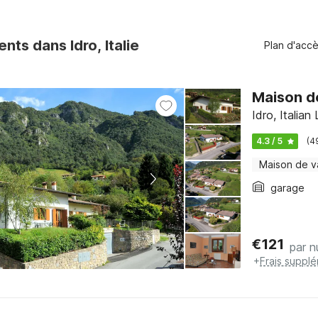
ts dans Idro, Italie
Plan d'acc
Maison d
Idro, Italian
4.3 / 5
(4
Maison de 
garage
€
121
par n
+
Frais suppl