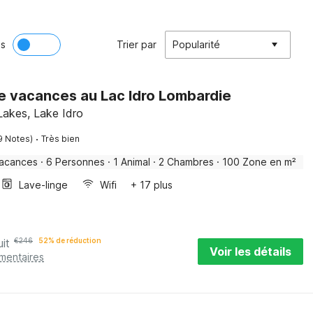
ès
Trier par
Popularité
e vacances au Lac Idro Lombardie
 Lakes, Lake Idro
·
9 Notes)
Très bien
vacances
·
6 Personnes
·
1 Animal
·
2 Chambres
·
100 Zone en m²
Lave-linge
Wifi
+ 17 plus
uit
€
246
52% de réduction
Voir les détails
émentaires