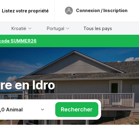
Connexion / Inscription
Listez votre propriété
Kroatië
Portugal
Tous les pays
le code SUMMER26
re en Idro
Rechercher
,
0 Animal