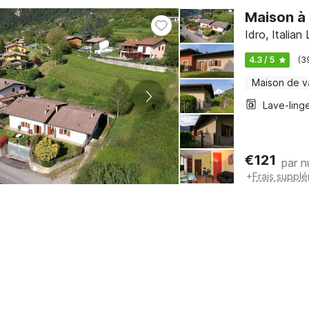
Maison à 
Idro, Italian
4.3 / 5
(3
Maison de 
Lave-ling
€
121
par n
+
Frais suppl