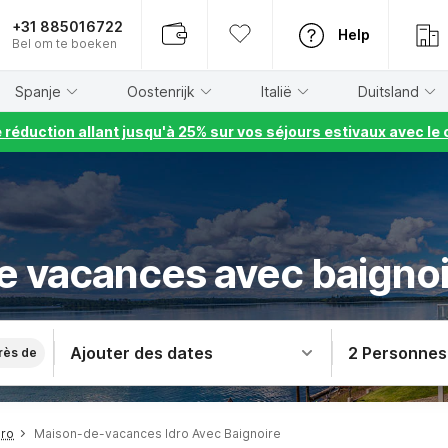
+31 885016722
Help
Bel om te boeken
Spanje
Oostenrijk
Italië
Duitsland
e réduction allant jusqu'à 25% sur vos séjours estivaux avec 
 vacances avec baignoi
Ajouter des dates
2 Personnes
rès de
dro
Maison-de-vacances Idro Avec Baignoire