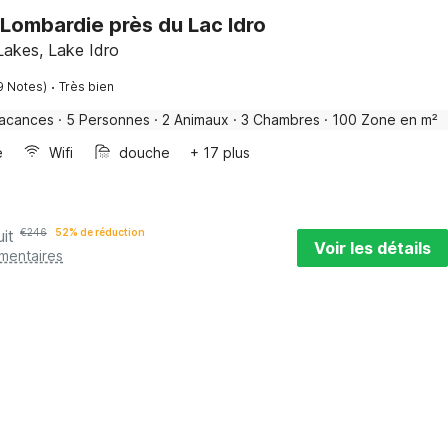
Lombardie près du Lac Idro
 Lakes, Lake Idro
·
9 Notes)
Très bien
vacances
·
5 Personnes
·
2 Animaux
·
3 Chambres
·
100 Zone en m²
e
Wifi
douche
+ 17 plus
uit
€
246
52% de réduction
Voir les détails
émentaires