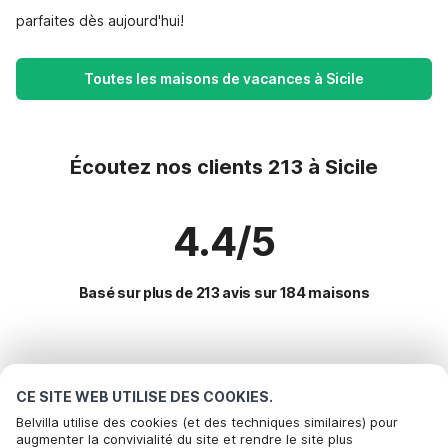
parfaites dès aujourd'hui!
Toutes les maisons de vacances à Sicile
Écoutez nos clients 213 à Sicile
4.4/5
Basé sur plus de 213 avis sur 184 maisons
Destinations les plus populaires pour les
vacances
CE SITE WEB UTILISE DES COOKIES.
Belvilla utilise des cookies (et des techniques similaires) pour
augmenter la convivialité du site et rendre le site plus
Commodités populaires pour les vacances en Sicile