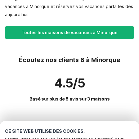
vacances à Minorque et réservez vos vacances parfaites dès
aujourd'hui!
Toutes les maisons de vacances à Minorque
Écoutez nos clients 8 à Minorque
4.5/5
Basé sur plus de 8 avis sur 3 maisons
Destinations les plus populaires pour les
vacances
CE SITE WEB UTILISE DES COOKIES.