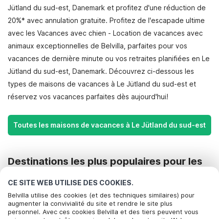
Jütland du sud-est, Danemark et profitez d'une réduction de
20%* avec annulation gratuite. Profitez de l'escapade ultime
avec les Vacances avec chien - Location de vacances avec
animaux exceptionnelles de Belvilla, parfaites pour vos
vacances de dernière minute ou vos retraites planifiées en Le
Jütland du sud-est, Danemark. Découvrez ci-dessous les
types de maisons de vacances à Le Jütland du sud-est et
réservez vos vacances parfaites dès aujourd'hui!
Toutes les maisons de vacances à Le Jütland du sud-est
Destinations les plus populaires pour les
vacances
CE SITE WEB UTILISE DES COOKIES.
Commodités populaires pour les vacances en Le jütland du
Belvilla utilise des cookies (et des techniques similaires) pour
augmenter la convivialité du site et rendre le site plus
sud-est
personnel. Avec ces cookies Belvilla et des tiers peuvent vous
Bel om te boeken
Maison de vacances au bord de la mer