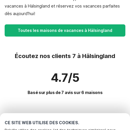
vacances à Hälsingland et réservez vos vacances parfaites
dès aujourd'hui!
Toutes les maisons de vacances à Hälsingland
Écoutez nos clients 7 à Hälsingland
4.7/5
Basé sur plus de 7 avis sur 6 maisons
Destinations les plus populaires pour les
vacances
CE SITE WEB UTILISE DES COOKIES.