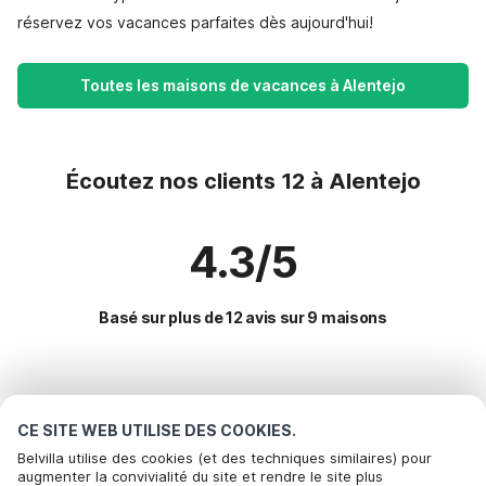
réservez vos vacances parfaites dès aujourd'hui!
Toutes les maisons de vacances à Alentejo
Écoutez nos clients 12 à Alentejo
4.3/5
Basé sur plus de 12 avis sur 9 maisons
Destinations les plus populaires pour les
vacances
CE SITE WEB UTILISE DES COOKIES.
Belvilla utilise des cookies (et des techniques similaires) pour
augmenter la convivialité du site et rendre le site plus
Commodités populaires pour les vacances en Alentejo