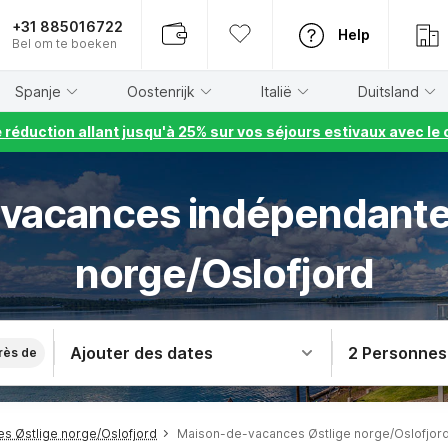
+31 885016722
Help
Bel om te boeken
Spanje
Oostenrijk
Italië
Duitsland
e réduction allant jusqu'à 25% sur vos séjours estivaux avec 
 vacances indépendantes
norge/Oslofjord
Ajouter des dates
2 Personnes
rès de
s Østlige norge/Oslofjord
Maison-de-vacances Østlige norge/Oslofjor