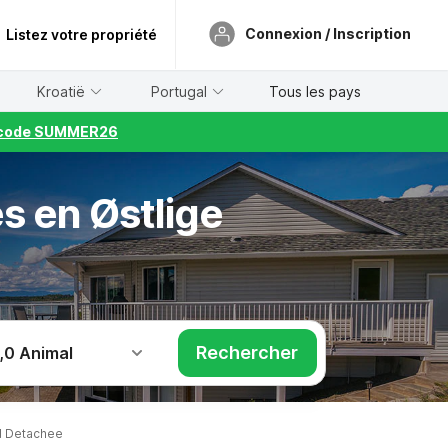
Connexion / Inscription
Listez votre propriété
Kroatië
Portugal
Tous les pays
le code SUMMER26
 en Østlige
Rechercher
,
0 Animal
d Detachee