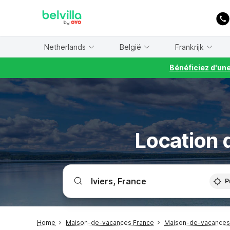
WIZARD MEMBER
Netherlands
België
Frankrijk
Bénéficiez d'un
Location 
P
Home
Maison-de-vacances France
Maison-de-vacances