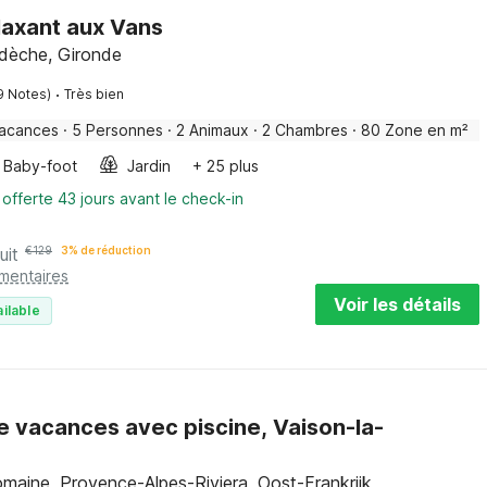
laxant aux Vans
rdèche, Gironde
·
9 Notes)
Très bien
vacances
·
5 Personnes
·
2 Animaux
·
2 Chambres
·
80 Zone en m²
Baby-foot
Jardin
+ 25 plus
 offerte 43 jours avant le check-in
uit
€
129
3% de réduction
émentaires
Voir les détails
ilable
e vacances avec piscine, Vaison-la-
maine, Provence-Alpes-Riviera, Oost-Frankrijk