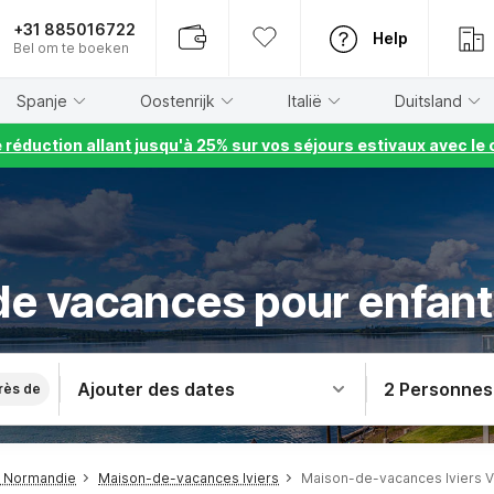
+31 885016722
Help
Bel om te boeken
Spanje
Oostenrijk
Italië
Duitsland
e réduction allant jusqu'à 25% sur vos séjours estivaux avec 
de vacances pour enfants
Ajouter des dates
2 Personnes
rès de
 Normandie
Maison-de-vacances Iviers
Maison-de-vacances Iviers V