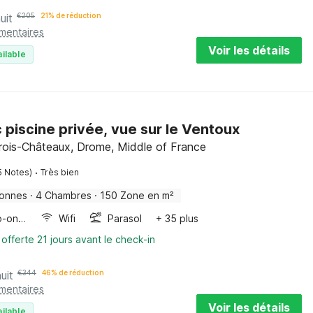
uit
€
205
21% de réduction
émentaires
Voir les détails
ilable
c piscine privée, vue sur le Ventoux
Trois-Châteaux, Drome, Middle of France
·
5 Notes)
Très bien
sonnes
·
4 Chambres
·
150 Zone en m²
Four/micro-onde combinés
Wifi
Parasol
+ 35 plus
 offerte 21 jours avant le check-in
uit
€
344
46% de réduction
émentaires
Voir les détails
ilable