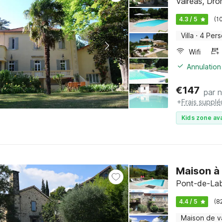
Valréas, Dro
4.3 / 5
(1
Villa
·
4 Per
Wifi
Annulation
€
147
par n
+
Frais suppl
Kids zone ava
Maison à
Pont-de-Lab
4.4 / 5
(8
Maison de 