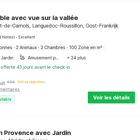
ible avec vue sur la vallée
t-de-Carnols, Languedoc-Roussillon, Oost-Frankrijk
·
3 Notes)
Excellent
sonnes
·
2 Animaux
·
2 Chambres
·
100 Zone en m²
Jardin
Amusement pour les enfants
+ 24 plus
 offerte 43 jours avant le check-in
uit
€
136
10% de réduction
émentaires
Voir les détails
ilable
n Provence avec Jardin