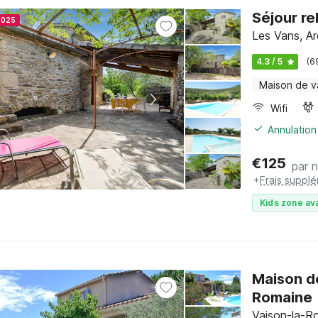
Séjour re
2025
Les Vans, A
4.3 / 5
(6
Maison de 
Wifi
Annulation
€
125
par n
+
Frais suppl
Kids zone ava
Maison d
Romaine
Vaison-la-Ro