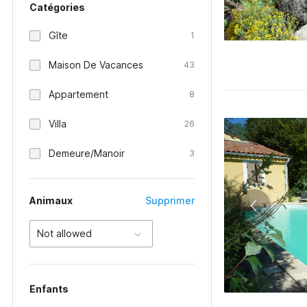
Catégories
Gîte
1
Maison De Vacances
43
Appartement
8
Villa
26
Demeure/Manoir
3
Animaux
Supprimer
Not allowed
Enfants