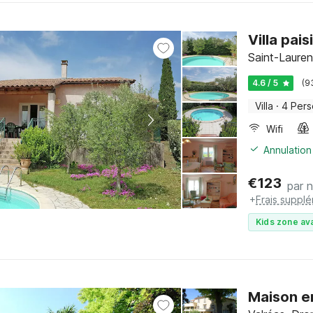
Villa pais
Saint-Lauren
4.6 / 5
(9
Villa
·
4 Per
Wifi
Annulation
€
123
par n
+
Frais suppl
Kids zone ava
Maison e