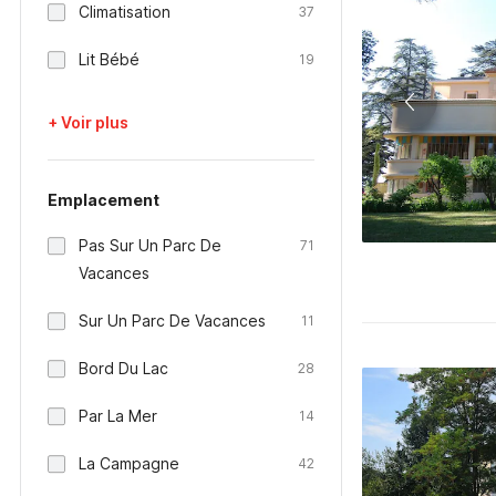
Climatisation
37
Lit Bébé
19
+ Voir plus
Emplacement
Pas Sur Un Parc De
71
Vacances
Sur Un Parc De Vacances
11
Bord Du Lac
28
Par La Mer
14
La Campagne
42