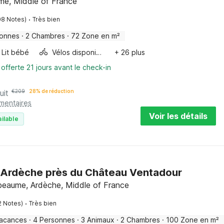
me, Middle of France
·
08 Notes)
Très bien
sonnes
·
2 Chambres
·
72 Zone en m²
Lit bébé
Vélos disponibles
+ 26 plus
 offerte 21 jours avant le check-in
uit
€
209
28% de réduction
émentaires
Voir les détails
ilable
 Ardèche près du Château Ventadour
eaume, Ardèche, Middle of France
·
2 Notes)
Très bien
vacances
·
4 Personnes
·
3 Animaux
·
2 Chambres
·
100 Zone en m²