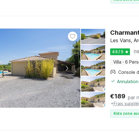
Charmant
Les Vans, A
4.5 / 5
(1
Villa
·
6 Per
Annulation
€
189
par n
+
Frais suppl
Kids zone ava