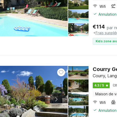
Wifi
Annulation
€
114
par n
+
Frais suppl
Kids zone ava
Courry Ge
Courry, Lang
4.3 / 5
(3
Maison de 
Wifi
Annulation