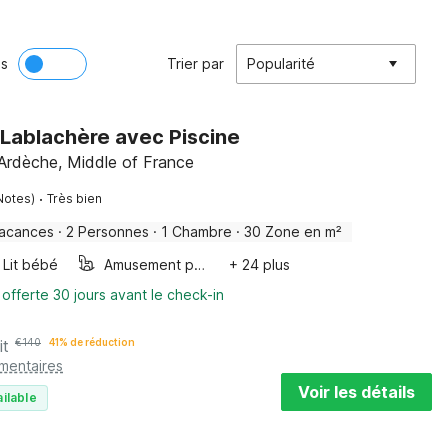
ès
Trier par
Popularité
 Lablachère avec Piscine
 Ardèche, Middle of France
·
Notes)
Très bien
vacances
·
2 Personnes
·
1 Chambre
·
30 Zone en m²
Lit bébé
Amusement pour les enfants
+ 24 plus
 offerte 30 jours avant le check-in
it
€
140
41% de réduction
émentaires
Voir les détails
ilable