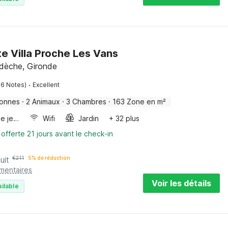
e Villa Proche Les Vans
rdèche, Gironde
·
06 Notes)
Excellent
sonnes
·
2 Animaux
·
3 Chambres
·
163 Zone en m²
Console de jeux
Wifi
Jardin
+ 32 plus
 offerte 21 jours avant le check-in
uit
€
211
5% de réduction
émentaires
Voir les détails
ilable