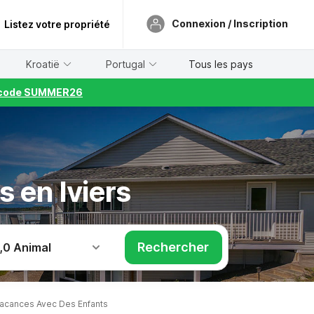
Connexion / Inscription
Listez votre propriété
Kroatië
Portugal
Tous les pays
le code SUMMER26
 en Iviers
Rechercher
,
0 Animal
acances Avec Des Enfants