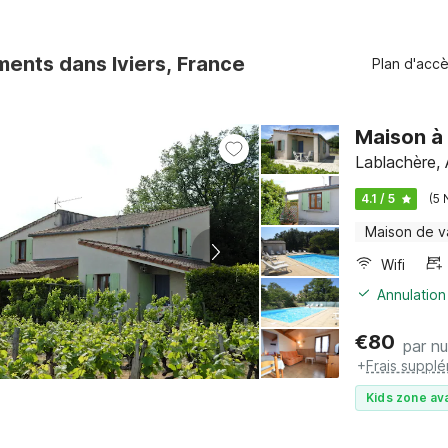
ents dans Iviers, France
Plan d'acc
Maison à
Lablachère,
4.1 / 5
(5 
Maison de 
Wifi
Annulation
€
80
par nu
+
Frais suppl
Kids zone ava