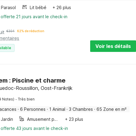
Parasol
Lit bébé
+ 26 plus
 offerte 21 jours avant le check-in
uit
€
304
62% de réduction
émentaires
Voir les détails
ilable
m : Piscine et charme
uedoc-Roussillon, Oost-Frankrijk
·
9 Notes)
Très bien
vacances
·
6 Personnes
·
1 Animal
·
3 Chambres
·
65 Zone en m²
Jardin
Amusement pour les enfants
+ 23 plus
 offerte 43 jours avant le check-in