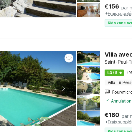
€
156
par n
+
Frais suppl
Kids zone ava
Villa ave
Saint-Paul-
4.3 / 5
(9
Villa
·
9 Per
Annulation
€
180
par n
+
Frais suppl
Kids zone ava