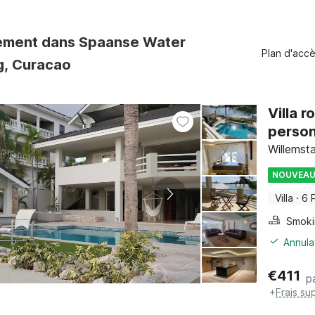
ement dans Spaanse Water
Plan d'acc
, Curacao
Villa 
perso
Willemst
NOUVEA
Villa
·
6 
Annula
€
411
p
+
Frais su