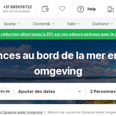
+31 885016722
Help
Bel om te boeken
Spanje
Oostenrijk
Italië
Duitsland
e réduction allant jusqu'à 25% sur vos séjours estivaux avec 
ces au bord de la mer 
omgeving
Ajouter des dates
2 Personnes
rès de
s Spaanse water omgeving
Maison-de-vacances Spaanse water omgevi