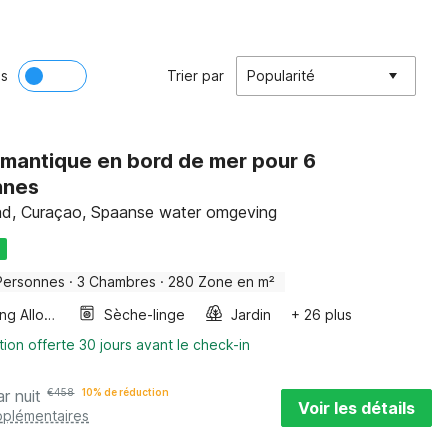
ès
Trier par
Popularité
romantique en bord de mer pour 6
nnes
ad, Curaçao, Spaanse water omgeving
U
Personnes
·
3 Chambres
·
280 Zone en m²
Smoking Allowed
Sèche-linge
Jardin
+ 26 plus
tion offerte 30 jours avant le check-in
ar nuit
€
458
10% de réduction
Voir les détails
pplémentaires