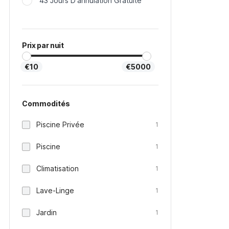
43 Jours D'annulation Gratuite
Prix par nuit
€10
€5000
Commodités
Piscine Privée
1
Piscine
1
Climatisation
1
Lave-Linge
1
Jardin
1