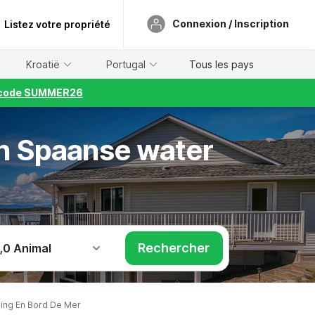
Connexion / Inscription
Listez votre propriété
Kroatië
Portugal
Tous les pays
le code SUMMER26
en Spaanse water
Rechercher
,
0 Animal
ng En Bord De Mer