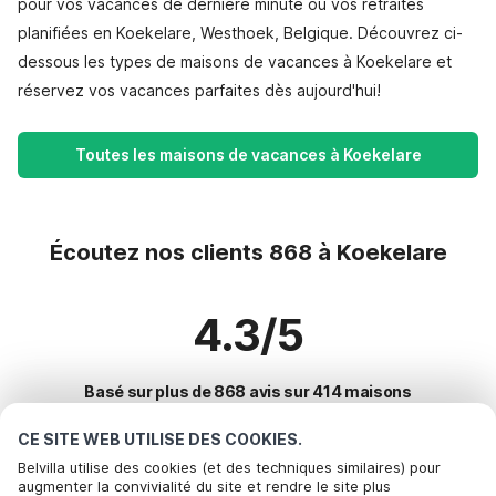
pour vos vacances de dernière minute ou vos retraites
planifiées en Koekelare, Westhoek, Belgique. Découvrez ci-
dessous les types de maisons de vacances à Koekelare et
réservez vos vacances parfaites dès aujourd'hui!
Toutes les maisons de vacances à Koekelare
Écoutez nos clients 868 à Koekelare
4.3/5
Basé sur plus de 868 avis sur 414 maisons
CE SITE WEB UTILISE DES COOKIES.
Belvilla utilise des cookies (et des techniques similaires) pour
Destinations les plus populaires pour les
augmenter la convivialité du site et rendre le site plus