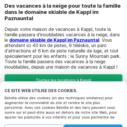
Des vacances à la neige pour toute la famille
dans le domaine skiable de Kappl im
Paznauntal
Depuis votre maison de vacances à Kappl, toute la
famille passera d'inoubliables vacances à la neige, dans
le
domaine skiable de Kappl im Paznauntal
. Vous
attendent ici 40 km de pistes, 9 téléskis, un parc
d'attractions et 6 km de piste naturelle de luge, et tout
spécialement pour les enfants : le Sunny Mountain park.
Toute la famille passera des vacances à la neige
inoubliables, depuis une maison de vacances à Kappl !
Toutes les locations à Kappl
CE SITE WEB UTILISE DES COOKIES.
Belvilla utilise des cookies (et des techniques similaires) pour
Destinations les plus populaires pour les
augmenter la convivialité du site et rendre le site plus
personnel. Avec ces cookies Belvilla et des tiers peuvent vous
vacances
Bel om te boeken
suivre sur et peut-être aussi en dehors de notre site Web, pour
ajuster les publicités à vos intérêts et pour vous permettre de
Villes offrant les meilleures commodités pour les vacances
partager des informations via les médias sociaux. En cliquant sur
Accepter, vous acceptez de le faire. Plus d'informations peuvent