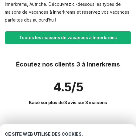
Innerkrems, Autriche. Découvrez ci-dessous les types de
maisons de vacances à Innerkrems et réservez vos vacances
parfaites dès aujourd'hui!
Toutes les maisons de vacances à Innerkrems
Écoutez nos clients 3 à Innerkrems
4.5/5
Basé sur plus de 3 avis sur 3 maisons
Destinations les plus populaires pour les
vacances
CE SITE WEB UTILISE DES COOKIES.