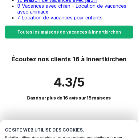
12 Maison de vacances avec jardin
9 Vacances avec chien - Location de vacances
avec animaux
7 Location de vacances pour enfants
Toutes les maisons de vacances à Innertkirchen
Écoutez nos clients 16 à Innertkirchen
4.3/5
Basé sur plus de 16 avis sur 15 maisons
Destinations les plus populaires pour les
vacances
CE SITE WEB UTILISE DES COOKIES.
Belvilla utilise des cookies (et des techniques similaires) pour