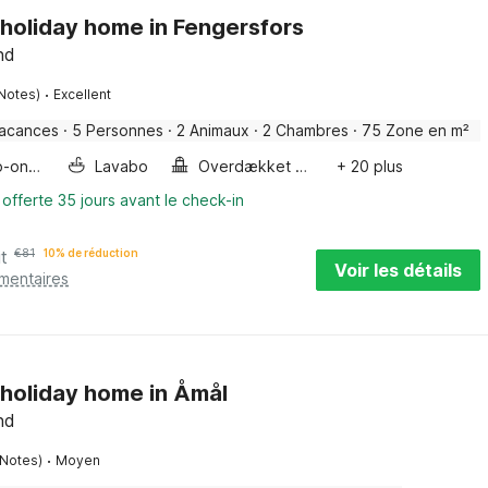
holiday home in Fengersfors
nd
·
 Notes)
Excellent
vacances
·
5 Personnes
·
2 Animaux
·
2 Chambres
·
75 Zone en m²
Four/micro-onde combinés
Lavabo
Overdækket Terrasse
+ 20 plus
 offerte 35 jours avant le check-in
it
€
81
10% de réduction
Voir les détails
émentaires
 holiday home in Åmål
nd
·
 Notes)
Moyen