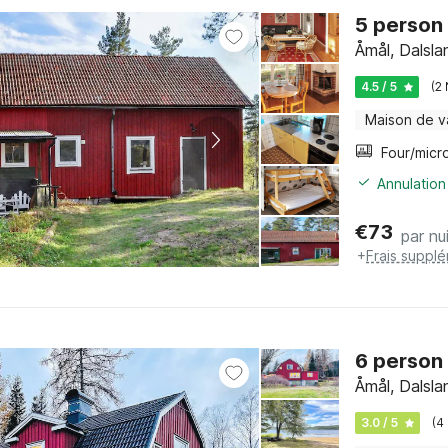
5 person 
Åmål, Dalsla
4.5 / 5
(2
Maison de 
Annulation
€
73
par nu
+
Frais suppl
6 person
Åmål, Dalsla
3.0 / 5
(4