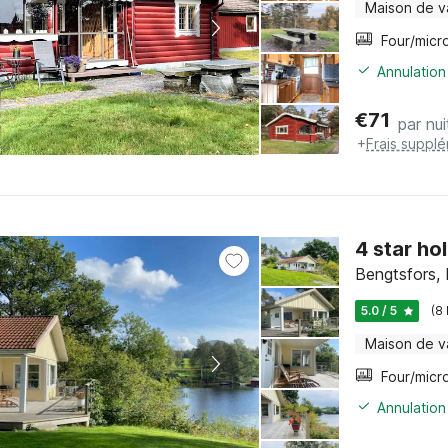
Maison de 
Annulation
€
71
par nui
+
Frais suppl
4 star ho
Bengtsfors, 
5.0 / 5
(8
Maison de 
Annulation