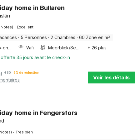
liday home in Bullaren
slän
·
1 Notes)
Excellent
vacances
·
5 Personnes
·
2 Chambres
·
60 Zone en m²
Four/micro-onde combinés
Wifi
Meerblick/Seeblick
+ 26 plus
 offerte 35 jours avant le check-in
it
€
80
9% de réduction
Voir les détails
émentaires
liday home in Fengersfors
nd
·
 Notes)
Très bien