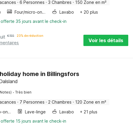
vacances
·
6 Personnes
·
3 Chambres
·
150 Zone en m²
e
Four/micro-onde combinés
Lavabo
+ 20 plus
 offerte 35 jours avant le check-in
uit
€
155
23% de réduction
Voir les détails
émentaires
holiday home in Billingsfors
Dalsland
·
 Notes)
Très bien
vacances
·
7 Personnes
·
2 Chambres
·
120 Zone en m²
Four/micro-onde combinés
Lave-linge
Lavabo
+ 21 plus
 offerte 15 jours avant le check-in