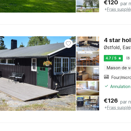
€
120
par n
+
Frais suppl
4 star ho
Østfold, Eas
4.7 / 5
(6
Maison de 
Annulation
€
126
par n
+
Frais suppl