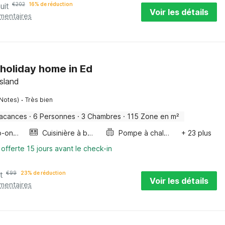
uit
€
202
16% de réduction
Voir les détails
émentaires
holiday home in Ed
sland
·
 Notes)
Très bien
vacances
·
6 Personnes
·
3 Chambres
·
115 Zone en m²
Four/micro-onde combinés
Cuisinière à bois
Pompe à chaleur air/air
+ 23 plus
 offerte 15 jours avant le check-in
t
€
99
23% de réduction
Voir les détails
émentaires