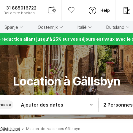
+31 885016722
Help
Bel om te boeken
Spanje
Oostenrijk
Italië
Duitsland
e réduction allant jusqu'à 25% sur vos séjours estivaux avec 
Location à Gällsbyn
Ajouter des dates
2 Personnes
rès de
Gästrikland
Maison-de-vacances Gällsbyn