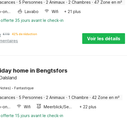
vacances
·
5 Personnes
·
2 Animaux
·
2 Chambres
·
47 Zone en m²
Four/micro-onde combinés
Lavabo
Wifi
+ 21 plus
 offerte 35 jours avant le check-in
t
€
119
42% de réduction
Voir les détails
émentaires
liday home in Bengtsfors
Dalsland
·
 Notes)
Fantastique
vacances
·
5 Personnes
·
2 Animaux
·
1 Chambre
·
42 Zone en m²
Four/micro-onde combinés
Wifi
Meerblick/Seeblick
+ 22 plus
 offerte 15 jours avant le check-in