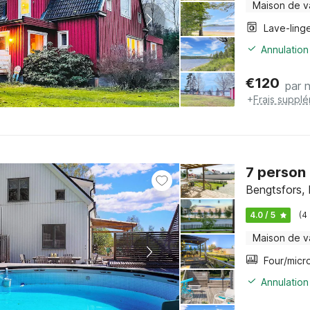
Maison de 
Lave-ling
Annulation
€
120
par n
+
Frais suppl
7 person 
Bengtsfors, 
4.0 / 5
(4
Maison de 
Annulation