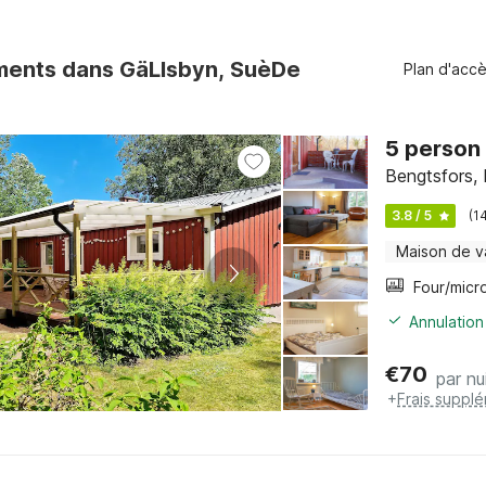
ments dans GäLlsbyn, SuèDe
Plan d'acc
5 person 
Bengtsfors, 
3.8 / 5
(1
Maison de 
Annulation
€
70
par nu
+
Frais suppl