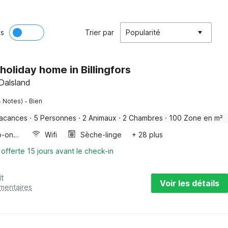
ès
Trier par
Popularité
holiday home in Billingfors
Dalsland
·
4 Notes)
Bien
vacances
·
5 Personnes
·
2 Animaux
·
2 Chambres
·
100 Zone en m²
Four/micro-onde combinés
Wifi
Sèche-linge
+ 28 plus
 offerte 15 jours avant le check-in
it
Voir les détails
émentaires