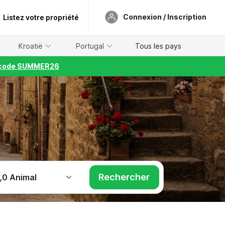
Connexion / Inscription
Listez votre propriété
Kroatië
Portugal
Tous les pays
le code SUMMER26
Rechercher
,
0 Animal