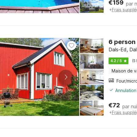
€
159
par n
+
Frais suppl
6 person 
Dals-Ed, Dal
4.2 / 5
(5
Maison de 
Annulation
€
72
par nui
+
Frais suppl