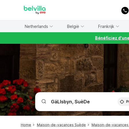
WIZARD MEMBER
Netherlands
België
Frankrijk
Bénéficiez d'un
P
Home
Maison-de-vacances Suède
Maison-de-vacances 