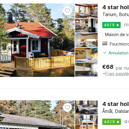
4 star ho
Tanum, Bohu
4.5 / 5
(1
Maison de 
Annulation
€
68
par nu
+
Frais suppl
4 star ho
Åmål, Dalsla
4.0 / 5
(2