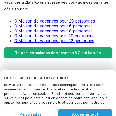
vacances à Zlatá Koruna et réservez vos vacances parfaites
dès aujourd'hui !
0 Maison de vacances pour 20 personnes
0 Maison de vacances pour 6 personnes
0 Maison de vacances pour 8 personnes
0 Maison de vacances pour 10 personnes
0 Maison de vacances pour 12 personnes
Toutes les maisons de vacances à Zlatá Koruna
Destinations les plus populaires pour les
vacances
CE SITE WEB UTILISE DES COOKIES.
Belvilla utilise des cookies (et des techniques similaires) pour
augmenter la convivialité du site et rendre le site plus
Villes offrant les meilleures commodités pour les vacances
personnel. Avec ces cookies Belvilla et des tiers peuvent vous
Maison de vacances avec piscine privée bechyne
suivre sur et peut-être aussi en dehors de notre site Web, pour
Commodités populaires pour les vacances en Zlata-
ajuster les publicités à vos intérêts et pour vous permettre de
Maison de vacances au bord du lac lipno-nad-vltavou
koruna
partager des informations via les médias sociaux. En cliquant sur
Accepter, vous acceptez de le faire. Plus d'informations peuvent
Maison de vacances pour 20 personnes
Personnaliser
Accepter tout
être trouvées dans notre
Villes populaires pour les vacances en Boheme-du-sud
politique de cookie
.