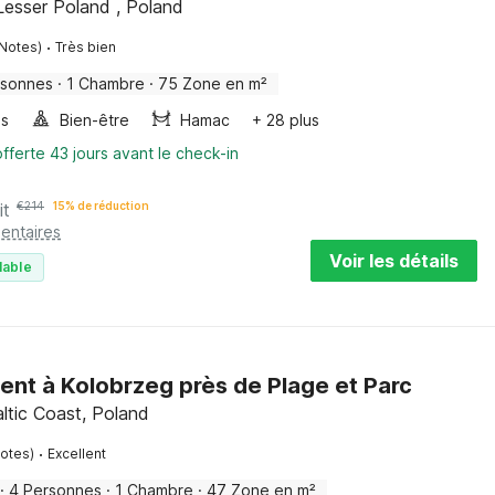
Lesser Poland , Poland
·
 Notes)
Très bien
rsonnes
·
1 Chambre
·
75 Zone en m²
es
Bien-être
Hamac
+ 28 plus
fferte 43 jours avant le check-in
it
€
214
15% de réduction
entaires
Voir les détails
lable
nt à Kolobrzeg près de Plage et Parc
ltic Coast, Poland
·
Notes)
Excellent
·
4 Personnes
·
1 Chambre
·
47 Zone en m²