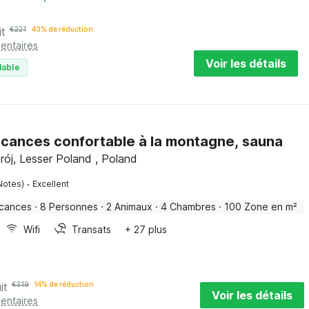
it
€
221
43% de réduction
entaires
Voir les détails
lable
vacances confortable à la montagne, sauna
ój, Lesser Poland , Poland
·
Notes)
Excellent
acances
·
8 Personnes
·
2 Animaux
·
4 Chambres
·
100 Zone en m²
Wifi
Transats
+ 27 plus
it
€
319
14% de réduction
Voir les détails
entaires