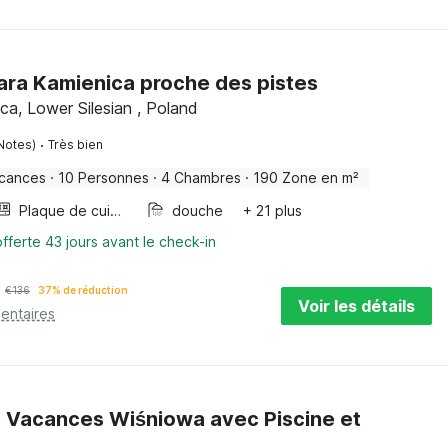
ara Kamienica proche des pistes
ca, Lower Silesian , Poland
·
Notes)
Très bien
acances
·
10 Personnes
·
4 Chambres
·
190 Zone en m²
Plaque de cuisson
douche
+ 21 plus
fferte 43 jours avant le check-in
€
136
37% de réduction
Voir les détails
entaires
 Vacances Wiśniowa avec Piscine et