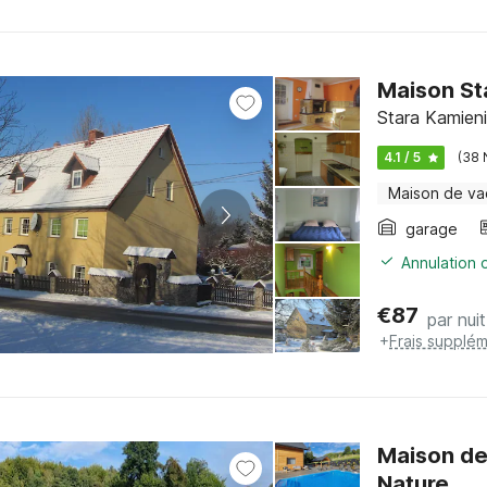
Maison St
Stara Kamieni
4.1 / 5
(38 
Maison de v
garage
Annulation o
€
87
par nuit
+
Frais supplém
Maison de
Nature