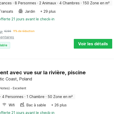
acances
·
8 Personnes
·
2 Animaux
·
4 Chambres
·
150 Zone en m²
Transats
Jardin
+ 29 plus
fferte 21 jours avant le check-in
it
€
296
11% de réduction
entaires
Voir les détails
lable
t avec vue sur la rivière, piscine
tic Coast, Poland
·
 Notes)
Excellent
·
4 Personnes
·
1 Chambre
·
50 Zone en m²
Wifi
Bac à sable
+ 26 plus
fferte 21 jours avant le check-in