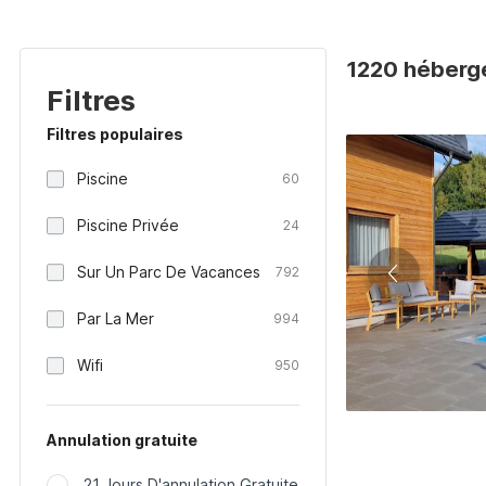
1220 héberg
Filtres
Filtres populaires
Piscine
60
Piscine Privée
24
Sur Un Parc De Vacances
792
Par La Mer
994
Wifi
950
Annulation gratuite
21 Jours D'annulation Gratuite