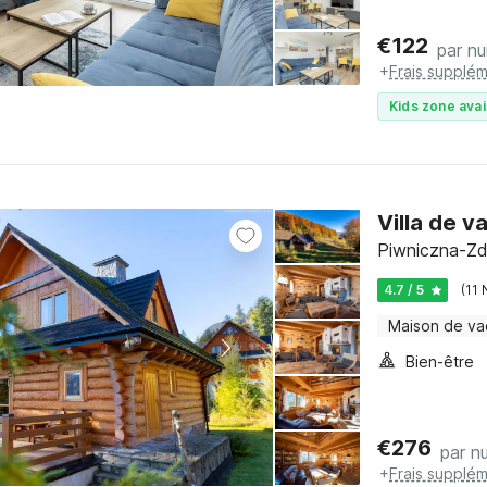
€
122
par nu
+
Frais supplém
Kids zone avai
Villa de 
Piwniczna-Zdr
4.7 / 5
(11 
Maison de v
Bien-être
€
276
par nu
+
Frais supplém