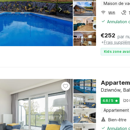
Maison de v
Wifi
Annulation o
€
252
par nu
+
Frais supplém
Kids zone avai
Appartemen
Dziwnów, Bal
4.6 / 5
(20
Appartement
Bien-être
Annulation o