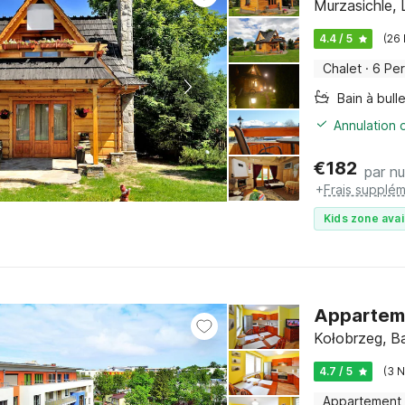
Murzasichle, 
4.4 / 5
(26
Chalet
·
6 Pe
Bain à bull
Annulation o
€
182
par nu
+
Frais supplém
Kids zone avai
Apparteme
Kołobrzeg, Ba
4.7 / 5
(3 
Appartement