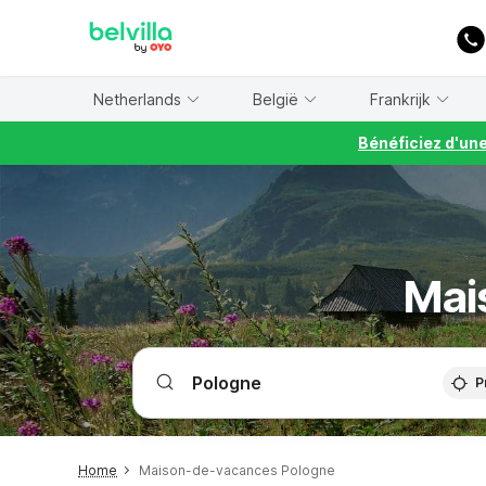
WIZARD MEMBER
Netherlands
België
Frankrijk
Bénéficiez d'un
Mai
P
Home
Maison-de-vacances Pologne