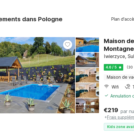
ements dans Pologne
Plan d'acc
Maison de
Montagne
Iwierzyce, Su
4.6 / 5
(30
Maison de v
Wifi
Annulation o
€
219
par nu
+
Frais supplém
Kids zone avai