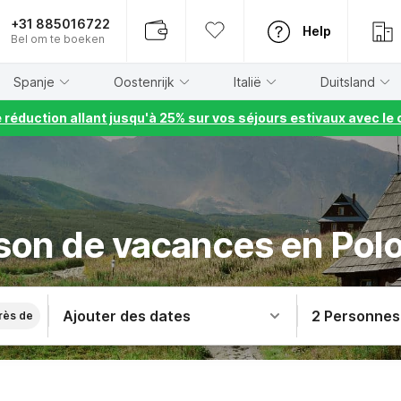
+31 885016722
Help
Bel om te boeken
Spanje
Oostenrijk
Italië
Duitsland
e réduction allant jusqu'à 25% sur vos séjours estivaux avec 
son de vacances en Pol
Ajouter des dates
2 Personnes
rès de