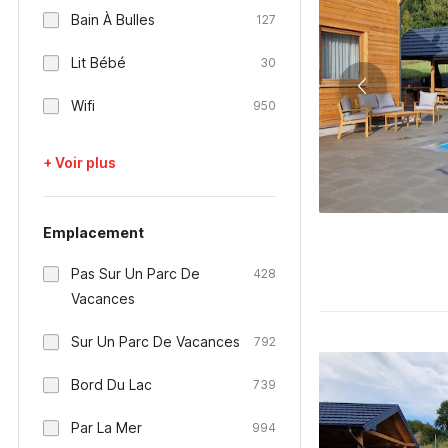
Bain À Bulles
127
Lit Bébé
30
Wifi
950
+ Voir plus
Emplacement
Pas Sur Un Parc De
428
Vacances
Sur Un Parc De Vacances
792
Bord Du Lac
739
Par La Mer
994