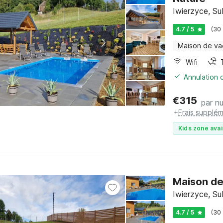
Iwierzyce, Su
4.7 / 5
(30
Maison de v
Wifi
Annulation o
€
315
par nu
+
Frais supplém
Kids zone avai
Maison de
Iwierzyce, Su
4.7 / 5
(30