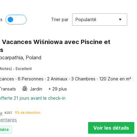
ès
Trier par
Popularité
 Vacances Wiśniowa avec Piscine et
s
bcarpathia, Poland
·
 Notes)
Excellent
acances
·
6 Personnes
·
2 Animaux
·
3 Chambres
·
120 Zone en m²
Transats
Jardin
+ 29 plus
fferte 21 jours avant le check-in
it
€
257
11% de réduction
entaires
Voir les détails
lable