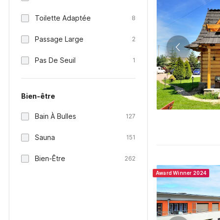
Toilette Adaptée
8
Passage Large
2
Pas De Seuil
1
Bien-être
Bain À Bulles
127
Sauna
151
Bien-Être
262
Award Winner 2024