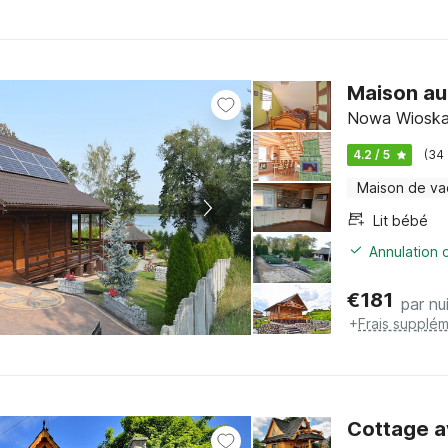
Maison au
Nowa Wioska,
4.2 / 5
(34
Maison de v
Lit bébé
Annulation o
€
181
par nu
+
Frais supplém
Cottage a