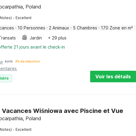
bcarpathia, Poland
·
 Notes)
Excellent
acances
·
10 Personnes
·
2 Animaux
·
5 Chambres
·
170 Zone en m²
Transats
Jardin
+ 29 plus
fferte 21 jours avant le check-in
it
€
345
4% de réduction
entaires
Voir les détails
lable
 Vacances Wiśniowa avec Piscine et Vue
bcarpathia, Poland
·
 Notes)
Excellent