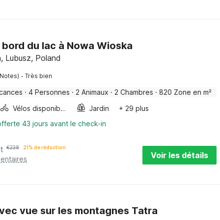
 bord du lac à Nowa Wioska
 Lubusz, Poland
·
 Notes)
Très bien
acances
·
4 Personnes
·
2 Animaux
·
2 Chambres
·
820 Zone en m²
Vélos disponibles
Jardin
+ 29 plus
fferte 43 jours avant le check-in
it
€
238
21% de réduction
Voir les détails
entaires
vec vue sur les montagnes Tatra