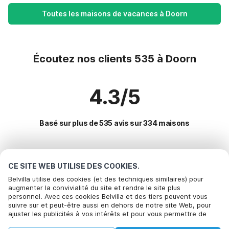
Toutes les maisons de vacances à Doorn
Écoutez nos clients 535 à Doorn
4.3/5
Basé sur plus de 535 avis sur 334 maisons
Destinations les plus populaires pour les
CE SITE WEB UTILISE DES COOKIES.
vacances
Belvilla utilise des cookies (et des techniques similaires) pour
augmenter la convivialité du site et rendre le site plus
personnel. Avec ces cookies Belvilla et des tiers peuvent vous
Villes offrant les meilleures commodités pour les vacances
Bel om te boeken
suivre sur et peut-être aussi en dehors de notre site Web, pour
ajuster les publicités à vos intérêts et pour vous permettre de
Maison de vacances dans un parc de vacances weesp
Commodités populaires pour les vacances en Doorn
partager des informations via les médias sociaux. En cliquant sur
Maison de vacances dans un parc de vacances loosdrecht