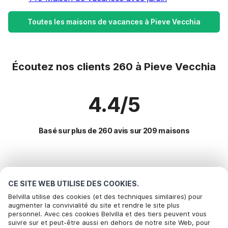
Toutes les maisons de vacances à Pieve Vecchia
Écoutez nos clients 260 à Pieve Vecchia
4.4/5
Basé sur plus de 260 avis sur 209 maisons
Destinations les plus populaires pour les
vacances
CE SITE WEB UTILISE DES COOKIES.
Belvilla utilise des cookies (et des techniques similaires) pour
augmenter la convivialité du site et rendre le site plus
Villes offrant les meilleures commodités pour les vacances
personnel. Avec ces cookies Belvilla et des tiers peuvent vous
Bel om te boeken
Maison de vacances au bord du lac anfo
suivre sur et peut-être aussi en dehors de notre site Web, pour
Commodités populaires pour les vacances en Pieve-