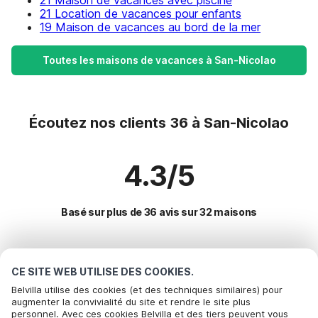
21 Maison de vacances avec piscine
21 Location de vacances pour enfants
19 Maison de vacances au bord de la mer
Toutes les maisons de vacances à San-Nicolao
Écoutez nos clients 36 à San-Nicolao
4.3/5
Basé sur plus de 36 avis sur 32 maisons
Destinations les plus populaires pour les
CE SITE WEB UTILISE DES COOKIES.
vacances
Belvilla utilise des cookies (et des techniques similaires) pour
augmenter la convivialité du site et rendre le site plus
personnel. Avec ces cookies Belvilla et des tiers peuvent vous
Villes offrant les meilleures commodités pour les vacances