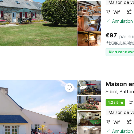
Maison de v
Wifi
Annulation 
€
97
par nui
+
Frais supplé
Kids zone ava
Maison e
Sibiril, Britt
4.2 / 5
(21
Maison de v
Wifi
Annulation 