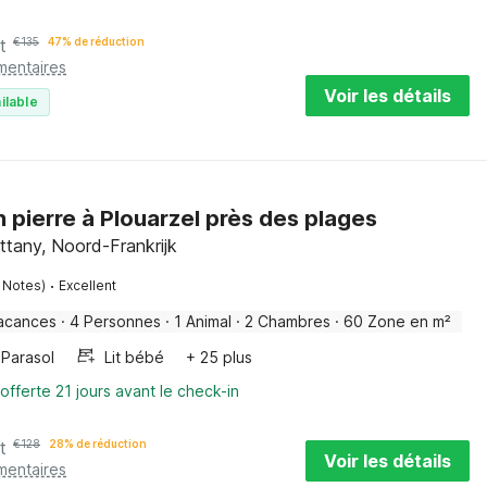
t
€
135
47% de réduction
mentaires
Voir les détails
ilable
 pierre à Plouarzel près des plages
ittany, Noord-Frankrijk
·
 Notes)
Excellent
acances
·
4 Personnes
·
1 Animal
·
2 Chambres
·
60 Zone en m²
Parasol
Lit bébé
+ 25 plus
offerte 21 jours avant le check-in
t
€
128
28% de réduction
Voir les détails
mentaires