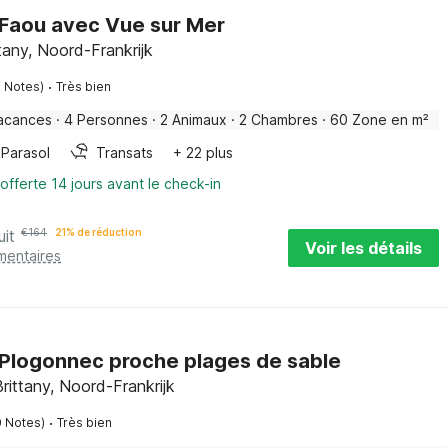
e Faou avec Vue sur Mer
tany, Noord-Frankrijk
·
3 Notes)
Très bien
acances
·
4 Personnes
·
2 Animaux
·
2 Chambres
·
60 Zone en m²
Parasol
Transats
+ 22 plus
offerte 14 jours avant le check-in
uit
€
164
21% de réduction
Voir les détails
mentaires
 Plogonnec proche plages de sable
rittany, Noord-Frankrijk
·
0 Notes)
Très bien