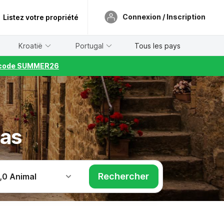
Connexion / Inscription
Listez votre propriété
Kroatië
Portugal
Tous les pays
le code SUMMER26
las
Rechercher
,
0 Animal