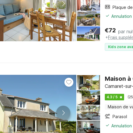
Annulation 
€
72
par nui
+
Frais supplé
Kids zone ava
Maison à
Camaret-sur-
4.3 / 5
(2
Maison de v
Parasol
Annulation 