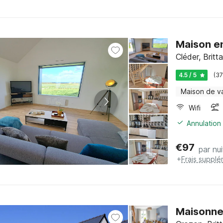
Maison e
Cléder, Britt
4.5 / 5
(37
Maison de v
Wifi
Annulation 
€
97
par nui
+
Frais supplé
Maisonne