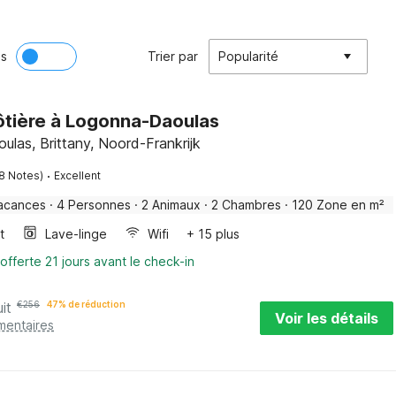
ès
Trier par
Popularité
ôtière à Logonna-Daoulas
las, Brittany, Noord-Frankrijk
·
18 Notes)
Excellent
acances
·
4 Personnes
·
2 Animaux
·
2 Chambres
·
120 Zone en m²
t
Lave-linge
Wifi
+ 15 plus
offerte 21 jours avant le check-in
it
€
256
47% de réduction
Voir les détails
mentaires