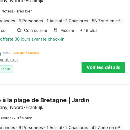
tany, Noord-Frankrijk
·
9 Notes)
Très bien
acances
·
8 Personnes
·
1 Animal
·
3 Chambres
·
58 Zone en m²
Plaque de cuisson
Coin cuisine
Piscine
+ 18 plus
offerte 30 jours avant le check-in
t
€
253
69% de réduction
mentaires
Voir les détails
ilable
à la plage de Bretagne | Jardin
tany, Noord-Frankrijk
·
9 Notes)
Très bien
acances
·
6 Personnes
·
1 Animal
·
2 Chambres
·
42 Zone en m²