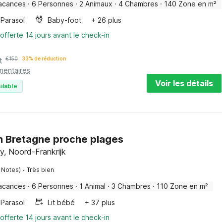
acances
·
6 Personnes
·
2 Animaux
·
4 Chambres
·
140 Zone en m²
Parasol
Baby-foot
+ 26 plus
offerte 14 jours avant le check-in
t
€
150
33% de réduction
mentaires
Voir les détails
ilable
n Bretagne proche plages
any, Noord-Frankrijk
·
 Notes)
Très bien
acances
·
6 Personnes
·
1 Animal
·
3 Chambres
·
110 Zone en m²
Parasol
Lit bébé
+ 37 plus
offerte 14 jours avant le check-in