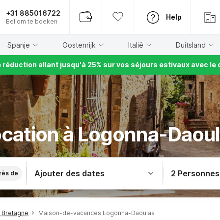
+31 885016722
Help
Bel om te boeken
Spanje
Oostenrijk
Italië
Duitsland
e réduction allant jusqu'à 25% sur vos séjours estivaux avec 
cation à Logonna-Daou
Ajouter des dates
2 Personnes
rès de
 Bretagne
Maison-de-vacances Logonna-Daoulas