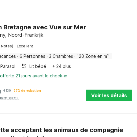
n Bretagne avec Vue sur Mer
any, Noord-Frankrijk
·
 Notes)
Excellent
acances
·
6 Personnes
·
3 Chambres
·
120 Zone en m²
Parasol
Lit bébé
+ 24 plus
offerte 21 jours avant le check-in
t
€
139
27% de réduction
Voir les détails
mentaires
tte acceptant les animaux de compagnie