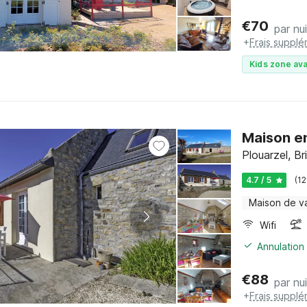
€
70
par nui
+
Frais supplé
Kids zone ava
Maison en
Plouarzel, Br
4.7 / 5
(12
Maison de v
Wifi
Annulation 
€
88
par nui
+
Frais supplé