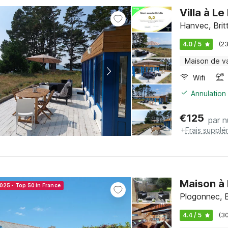
Villa à L
Hanvec, Brit
4.0 / 5
(2
Maison de v
Wifi
Annulation 
€
125
par n
+
Frais supplé
Maison à
025 - Top 50 in France
Plogonnec, B
4.4 / 5
(3