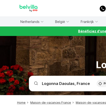
WIZARD MEMBER
Netherlands
België
Frankrijk
Bénéficiez d'un
Lo
P
Home
Maison-de-vacances France
Maison-de-vacances