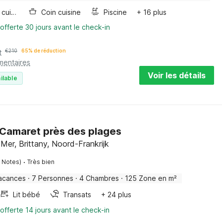
Plaque de cuisson
Coin cuisine
Piscine
+ 16 plus
offerte 30 jours avant le check-in
t
€
210
65% de réduction
mentaires
Voir les détails
ilable
 Camaret près des plages
Mer, Brittany, Noord-Frankrijk
·
5 Notes)
Très bien
acances
·
7 Personnes
·
4 Chambres
·
125 Zone en m²
Lit bébé
Transats
+ 24 plus
offerte 14 jours avant le check-in