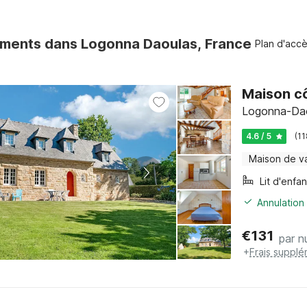
ments dans Logonna Daoulas, France
Plan d'acc
Maison c
Logonna-Daou
4.6 / 5
(1
Maison de v
Lit d'enfan
Annulation 
€
131
par nu
+
Frais supplé