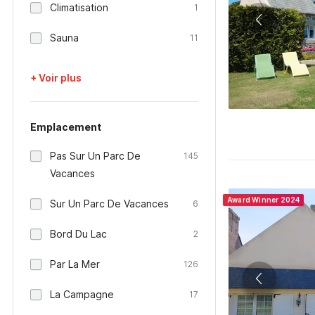
Climatisation
1
Sauna
11
+ Voir plus
Emplacement
Pas Sur Un Parc De
145
Vacances
Award Winner 2024
Sur Un Parc De Vacances
6
Bord Du Lac
2
Par La Mer
126
La Campagne
17