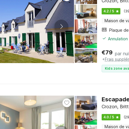
Crozon, Brit
4.2 / 5
(3
Maison de v
Annulation 
€
79
par nui
+
Frais supplé
Kids zone ava
Escapade 
Crozon, Brit
4.0 / 5
(2
Maison de v