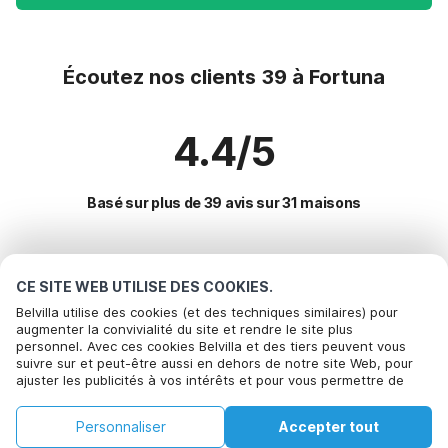
Écoutez nos clients 39 à Fortuna
4.4/5
Basé sur plus de 39 avis sur 31 maisons
Destinations les plus populaires pour les
CE SITE WEB UTILISE DES COOKIES.
vacances
Belvilla utilise des cookies (et des techniques similaires) pour
augmenter la convivialité du site et rendre le site plus
personnel. Avec ces cookies Belvilla et des tiers peuvent vous
Villes offrant les meilleures commodités pour les vacances
Bel om te boeken
suivre sur et peut-être aussi en dehors de notre site Web, pour
ajuster les publicités à vos intérêts et pour vous permettre de
Location de vacances pour enfants santa-lucia
Commodités populaires pour les vacances en Fortuna
partager des informations via les médias sociaux. En cliquant sur
Location de vacances pour enfants cuesta-la-palma
Accepter, vous acceptez de le faire. Plus d'informations peuvent
Location de vacances pour enfants
Personnaliser
Accepter tout
être trouvées dans notre
Villes populaires pour les vacances en Murcie
politique de cookie
.
Location de vacances pour enfants pinar-de-campoverde