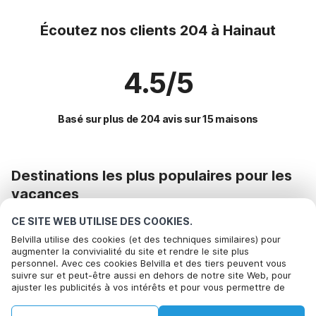
Écoutez nos clients 204 à Hainaut
4.5/5
Basé sur plus de 204 avis sur 15 maisons
Destinations les plus populaires pour les
vacances
CE SITE WEB UTILISE DES COOKIES.
Commodités populaires pour les vacances en Hainaut
Belvilla utilise des cookies (et des techniques similaires) pour
Location de vacances pour enfants
Régions offrant les meilleures commodités pour les
augmenter la convivialité du site et rendre le site plus
personnel. Avec ces cookies Belvilla et des tiers peuvent vous
Maison de vacances au bord du lac
vacances
Bel om te boeken
suivre sur et peut-être aussi en dehors de notre site Web, pour
Maison de vacances avec piscine
ajuster les publicités à vos intérêts et pour vous permettre de
Maison de vacances avec jardin ardenne
Villes offrant les meilleures commodités pour les vacances
partager des informations via les médias sociaux. En cliquant sur
Maison de vacances avec jardin
Appartements de vacances les-flandres
Accepter, vous acceptez de le faire. Plus d'informations peuvent