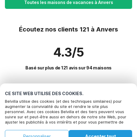
Toutes les maisons de vacances à Anvers
Écoutez nos clients 121 à Anvers
4.3/5
Basé sur plus de 121 avis sur 94 maisons
Destinations les plus populaires pour les
CE SITE WEB UTILISE DES COOKIES.
vacances
Belvilla utilise des cookies (et des techniques similaires) pour
augmenter la convivialité du site et rendre le site plus
personnel. Avec ces cookies Belvilla et des tiers peuvent vous
Villes offrant les meilleures commodités pour les vacances
suivre sur et peut-être aussi en dehors de notre site Web, pour
ajuster les publicités à vos intérêts et pour vous permettre de
Location de vacances pour enfants wuustwezel
Commodités populaires pour les vacances en Anvers
partager des informations via les médias sociaux. En cliquant sur
Location de vacances pour enfants baelen
Accepter, vous acceptez de le faire. Plus d'informations peuvent
Maison de vacances avec jardin
Personnaliser
Accepter tout