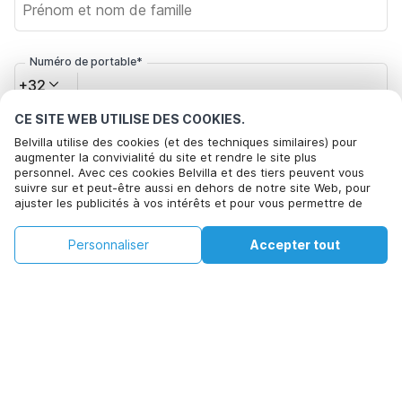
Numéro de portable*
+32
CE SITE WEB UTILISE DES COOKIES.
Votre adresse e-mail*
Belvilla utilise des cookies (et des techniques similaires) pour
augmenter la convivialité du site et rendre le site plus
personnel. Avec ces cookies Belvilla et des tiers peuvent vous
suivre sur et peut-être aussi en dehors de notre site Web, pour
ajuster les publicités à vos intérêts et pour vous permettre de
Cliquez ici pour vous désabonner des offres de Belvilla. Vous
partager des informations via les médias sociaux. En cliquant sur
pouvez vous désinscrire à tout moment à l'avenir
Accepter, vous acceptez de le faire. Plus d'informations peuvent
€161
€305
Personnaliser
Accepter tout
Voir les disponibilités
être trouvées dans notre
politique de cookie
.
+
Frais supplémentaires
Voir les disponibilités
En cliquant sur 'Confirmer la réservation', vous acceptez les
conditions générales d'Belvilla et les informations relatives à la
réservation et passez un contrat avec Belvilla. Vous confirmez
également que votre réservation et vos informations personnelles
sont correctes. Lisez notre politique de confidentialité pour
comprendre comment nous traitons vos informations.