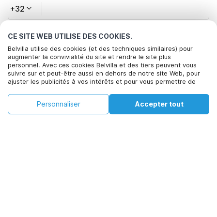
+32
CE SITE WEB UTILISE DES COOKIES.
Votre adresse e-mail*
Belvilla utilise des cookies (et des techniques similaires) pour
augmenter la convivialité du site et rendre le site plus
personnel. Avec ces cookies Belvilla et des tiers peuvent vous
suivre sur et peut-être aussi en dehors de notre site Web, pour
Cliquez ici pour vous désabonner des offres de Belvilla. Vous
ajuster les publicités à vos intérêts et pour vous permettre de
pouvez vous désinscrire à tout moment à l'avenir
partager des informations via les médias sociaux. En cliquant sur
Accepter, vous acceptez de le faire. Plus d'informations peuvent
€101
€134
Personnaliser
Accepter tout
Voir les disponibilités
Voir les disponibilités
être trouvées dans notre
politique de cookie
.
+
Frais supplémentaires
En cliquant sur 'Confirmer la réservation', vous acceptez les
conditions générales d'Belvilla et les informations relatives à la
réservation et passez un contrat avec Belvilla. Vous confirmez
également que votre réservation et vos informations personnelles
sont correctes. Lisez notre politique de confidentialité pour
comprendre comment nous traitons vos informations.