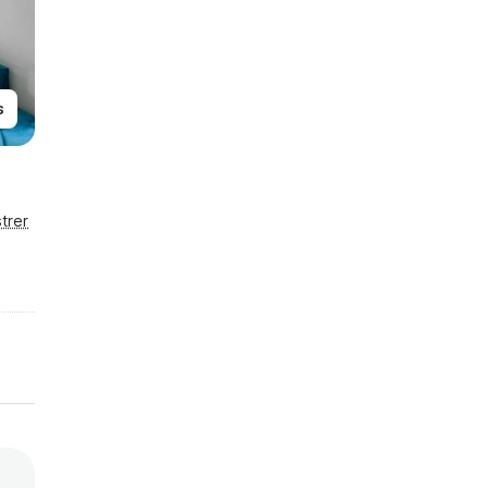
s
trer