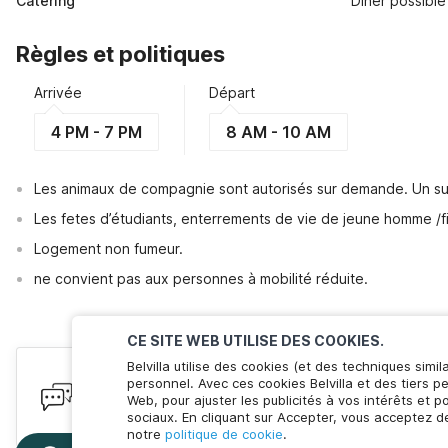
Catering
Dîner possible
Règles et politiques
Arrivée
Départ
4 PM - 7 PM
8 AM - 10 AM
Les animaux de compagnie sont autorisés sur demande. Un su
Les fetes d’étudiants, enterrements de vie de jeune homme /fi
Logement non fumeur.
ne convient pas aux personnes à mobilité réduite.
CE SITE WEB UTILISE DES COOKIES.
Belvilla utilise des cookies (et des techniques simil
Des questions ? Nous sommes là 
personnel. Avec ces cookies Belvilla et des tiers p
Web, pour ajuster les publicités à vos intérêts et 
Nous sommes connectés ! Discutez avec nous. Moins 
sociaux. En cliquant sur Accepter, vous acceptez de
notre
politique de cookie
.