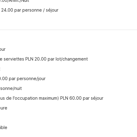
.00/Anim./Nuit
 24.00 par personne / séjour
our
 serviettes PLN 20.00 par lot/changement
t
0.00 par personne/jour
sonne/nuit
lus de l'occupation maximum) PLN 60.00 par séjour
eure
ible