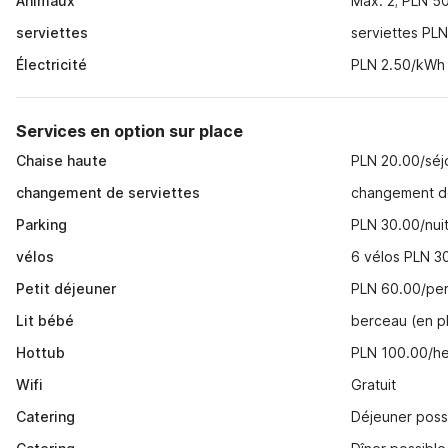
Animaux
Max. 2; PLN 50
serviettes
serviettes PLN
Électricité
PLN 2.50/kWh
Services en option sur place
Chaise haute
PLN 20.00/séj
changement de serviettes
changement de
Parking
PLN 30.00/nui
vélos
6 vélos PLN 3
Petit déjeuner
PLN 60.00/per
Lit bébé
berceau (en p
Hottub
PLN 100.00/h
Wifi
Gratuit
Catering
Déjeuner poss