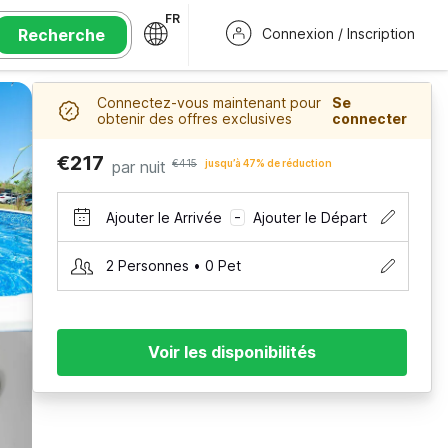
FR
Recherche
Connexion / Inscription
Connectez-vous maintenant pour
Se
obtenir des offres exclusives
connecter
€217
par nuit
€415
jusqu’à 47% de réduction
Ajouter le Arrivée
Ajouter le Départ
–
2 Personnes • 0 Pet
Voir les disponibilités