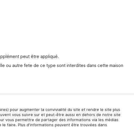
pplément peut être appliqué.
lle ou autre fete de ce type sont interdites dans cette maison
aires) pour augmenter la convivialité du site et rendre le site plus
pour vous aider
euvent vous suivre sur et peut-être aussi en dehors de notre site
Discutez avec nous
pour vous permettre de partager des informations via les médias
de 60 secondes d'attente.
 le faire. Plus d'informations peuvent être trouvées dans