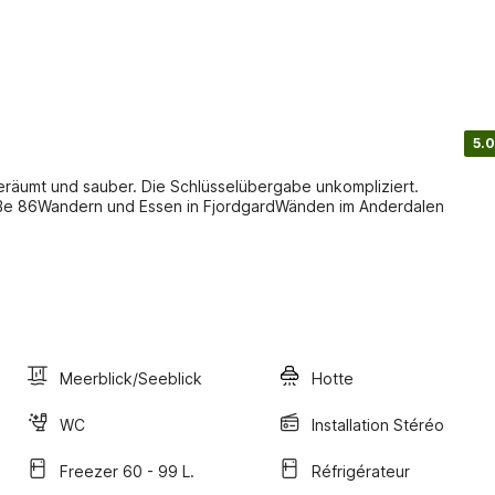
5.0
eräumt und sauber. Die Schlüsselübergabe unkompliziert.
ße 86Wandern und Essen in FjordgardWänden im Anderdalen
Meerblick/Seeblick
Hotte
WC
Installation Stéréo
Freezer 60 - 99 L.
Réfrigérateur