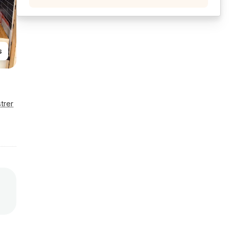
s
trer