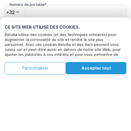
Numéro de portable*
+32
CE SITE WEB UTILISE DES COOKIES.
Votre adresse e-mail*
Belvilla utilise des cookies (et des techniques similaires) pour
augmenter la convivialité du site et rendre le site plus
personnel. Avec ces cookies Belvilla et des tiers peuvent vous
suivre sur et peut-être aussi en dehors de notre site Web, pour
Cliquez ici pour vous désabonner des offres de Belvilla. Vous
ajuster les publicités à vos intérêts et pour vous permettre de
pouvez vous désinscrire à tout moment à l'avenir
partager des informations via les médias sociaux. En cliquant sur
Accepter, vous acceptez de le faire. Plus d'informations peuvent
€106
€199
Personnaliser
Accepter tout
Voir les disponibilités
être trouvées dans notre
politique de cookie
.
Voir les disponibilités
+
Frais supplémentaires
En cliquant sur 'Confirmer la réservation', vous acceptez les
conditions générales d'Belvilla et les informations relatives à la
réservation et passez un contrat avec Belvilla. Vous confirmez
également que votre réservation et vos informations personnelles
sont correctes. Lisez notre politique de confidentialité pour
comprendre comment nous traitons vos informations.