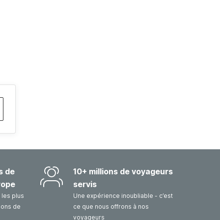
s de
10+ millions de voyageurs
rope
servis
les plus
Une expérience inoubliable - c’est
sons de
ce que nous offrons à nos
voyageurs