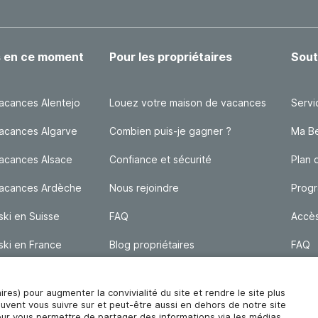
s en ce moment
Pour les propriétaires
Sout
acances Alentejo
Louez votre maison de vacances
Servi
acances Algarve
Combien puis-je gagner ?
Ma Bel
acances Alsace
Confiance et sécurité
Plan 
vacances Ardèche
Nous rejoindre
Progr
ski en Suisse
FAQ
Accè
ski en France
Blog propriétaires
FAQ
aires) pour augmenter la convivialité du site et rendre le site plus
euvent vous suivre sur et peut-être aussi en dehors de notre site
pour vous permettre de partager des informations via les médias