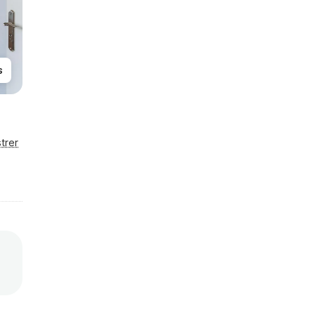
s
trer