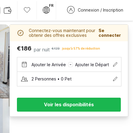
FR
Connexion / Inscription
Connectez-vous maintenant pour
Se
obtenir des offres exclusives
connecter
€186
par nuit
€439
jusqu’à 57% de réduction
Ajouter le Arrivée
Ajouter le Départ
–
2 Personnes • 0 Pet
Voir les disponibilités