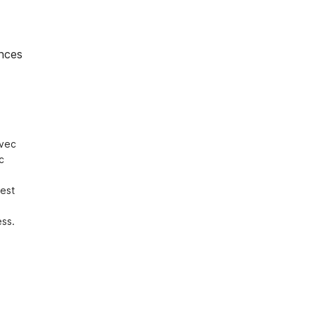
nces
vec 
 
est 
ss. 