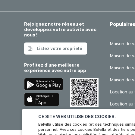
Rejoignez notre réseau et
Populaire
développez votre activité avec
nous !
Maison de v
Listez votre propriété
Maison de v
Profitez d'une meilleure
Maison de v
expérience avec notre app
Maison de 
Obtenez-La Sur
Google Play
Location au 
Téléchargez-La
Sur
L'App
Location au 
Store
CE SITE WEB UTILISE DES COOKIES.
Belvilla utilise des cookies (et des techniques simil
personnel. Avec ces cookies Belvilla et des tiers p
Web, pour ajuster les publicités à vos intérêts et 