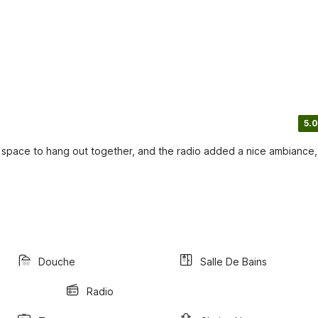
5.0
f space to hang out together, and the radio added a nice ambiance,
Douche
Salle De Bains
Radio