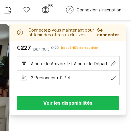
FR
Connexion / Inscription
Connectez-vous maintenant pour
Se
obtenir des offres exclusives
connecter
€227
par nuit
€420
jusqu’à 45% de réduction
Ajouter le Arrivée
Ajouter le Départ
–
2 Personnes • 0 Pet
Voir les disponibilités