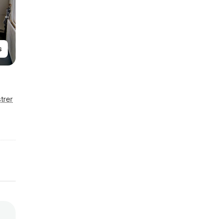
s
trer