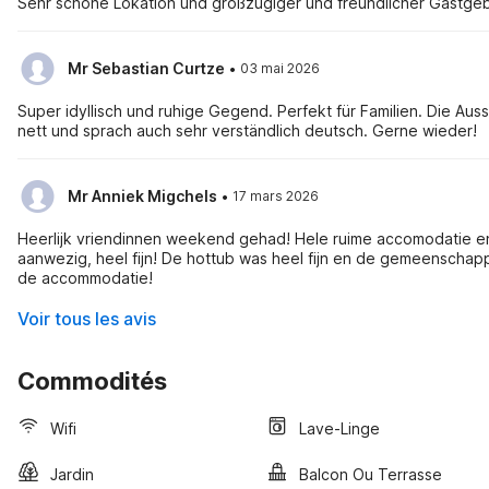
Sehr schöne Lokation und großzügiger und freundlicher Gastge
·
Mr Sebastian Curtze
03 mai 2026
Super idyllisch und ruhige Gegend. Perfekt für Familien. Die Au
nett und sprach auch sehr verständlich deutsch. Gerne wieder!
·
Mr Anniek Migchels
17 mars 2026
Heerlijk vriendinnen weekend gehad! Hele ruime accomodatie en
aanwezig, heel fijn! De hottub was heel fijn en de gemeenschapp
de accommodatie!
Voir tous les avis
Commodités
Wifi
Lave-Linge
Jardin
Balcon Ou Terrasse