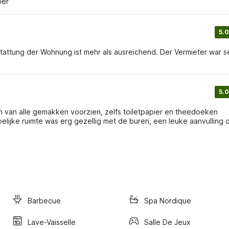
ber
5.0
sstattung der Wohnung ist mehr als ausreichend. Der Vermieter war s
5.0
 van alle gemakken voorzien, zelfs toiletpapier en theedoeken
elijke ruimte was erg gezellig met de buren, een leuke aanvulling 
Barbecue
Spa Nordique
Lave-Vaisselle
Salle De Jeux