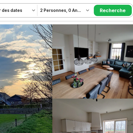
Recherche
r des dates
2 Personnes
,
0 Animal