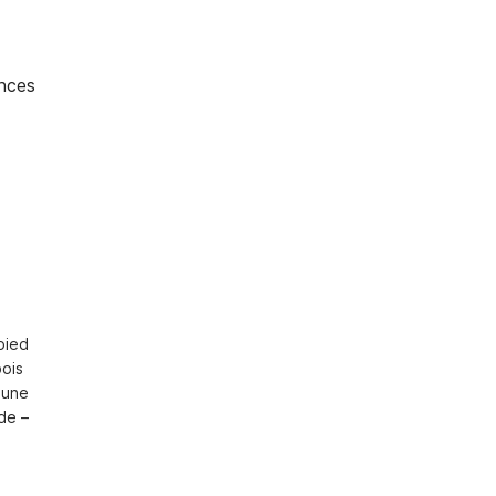
nces
ied 
ois 
une 
e – 