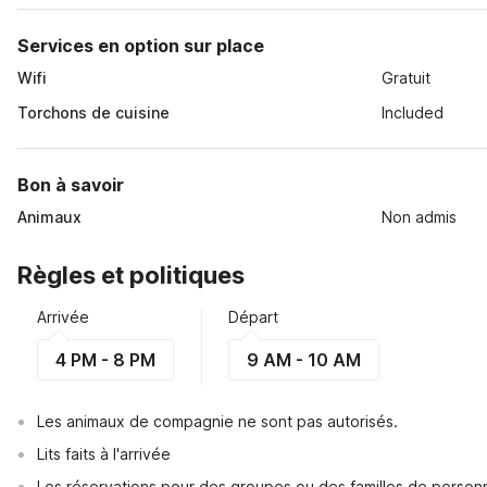
Services en option sur place
Wifi
Gratuit
Torchons de cuisine
Included
Bon à savoir
Animaux
Non admis
Règles et politiques
Arrivée
Départ
4 PM - 8 PM
9 AM - 10 AM
Les animaux de compagnie ne sont pas autorisés.
Lits faits à l'arrivée
Les réservations pour des groupes ou des familles de perso