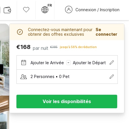
FR
Connexion / Inscription
Connectez-vous maintenant pour
Se
obtenir des offres exclusives
connecter
€168
par nuit
€385
jusqu’à 56% de réduction
Ajouter le Arrivée
Ajouter le Départ
–
2 Personnes • 0 Pet
Voir les disponibilités