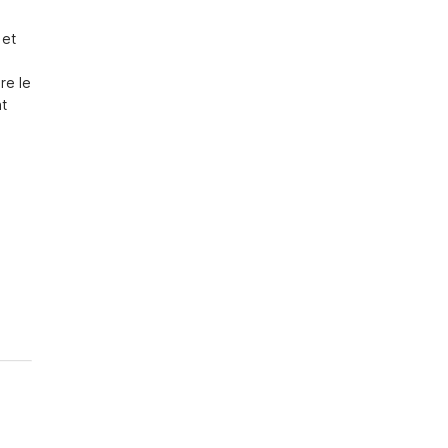
et 
e le 
t 