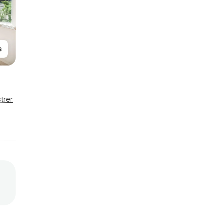
s
trer