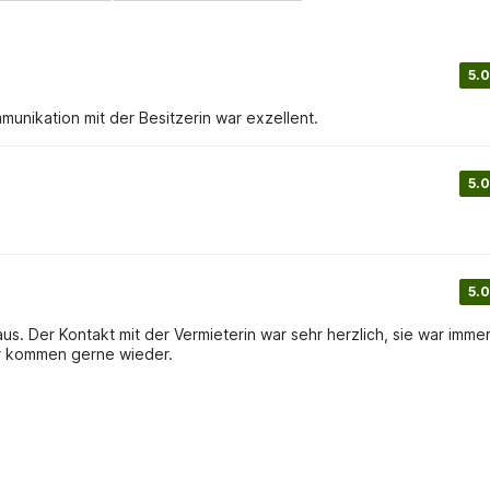
5.0
unikation mit der Besitzerin war exzellent.
5.0
5.0
us. Der Kontakt mit der Vermieterin war sehr herzlich, sie war imme
it. Der Weg zum Strand hat ca. 20 Minuten gedauert. Wir kommen gerne wieder.