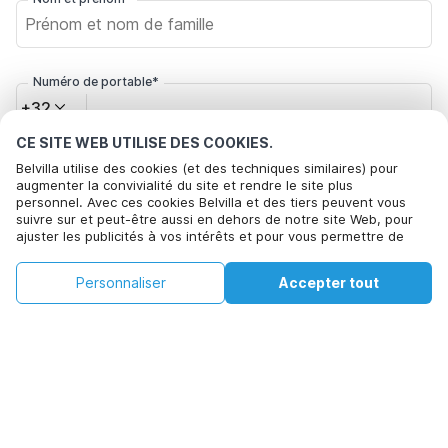
Numéro de portable*
+32
CE SITE WEB UTILISE DES COOKIES.
Votre adresse e-mail*
Belvilla utilise des cookies (et des techniques similaires) pour
augmenter la convivialité du site et rendre le site plus
personnel. Avec ces cookies Belvilla et des tiers peuvent vous
suivre sur et peut-être aussi en dehors de notre site Web, pour
ajuster les publicités à vos intérêts et pour vous permettre de
Cliquez ici pour vous désabonner des offres de Belvilla. Vous
partager des informations via les médias sociaux. En cliquant sur
pouvez vous désinscrire à tout moment à l'avenir
Accepter, vous acceptez de le faire. Plus d'informations peuvent
€163
€484
Personnaliser
Accepter tout
Voir les disponibilités
être trouvées dans notre
politique de cookie
.
+
Frais supplémentaires
Voir les disponibilités
En cliquant sur 'Confirmer la réservation', vous acceptez les
conditions générales d'Belvilla et les informations relatives à la
réservation et passez un contrat avec Belvilla. Vous confirmez
également que votre réservation et vos informations personnelles
sont correctes. Lisez notre politique de confidentialité pour
comprendre comment nous traitons vos informations.