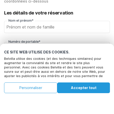
coordonnées ci-dessous
Les détails de votre réservation
Nom et prénom*
Numéro de portable*
+32
CE SITE WEB UTILISE DES COOKIES.
Belvilla utilise des cookies (et des techniques similaires) pour
augmenter la convivialité du site et rendre le site plus
Votre adresse e-mail*
personnel. Avec ces cookies Belvilla et des tiers peuvent vous
suivre sur et peut-être aussi en dehors de notre site Web, pour
ajuster les publicités à vos intérêts et pour vous permettre de
partager des informations via les médias sociaux. En cliquant sur
Cliquez ici pour vous désabonner des offres de Belvilla. Vous
Accepter, vous acceptez de le faire. Plus d'informations peuvent
€343
€587
pouvez vous désinscrire à tout moment à l'avenir
Personnaliser
Accepter tout
Voir les disponibilités
être trouvées dans notre
politique de cookie
.
+
Frais supplémentaires
Voir les disponibilités