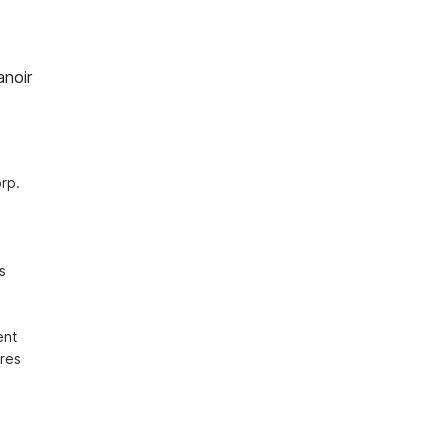
noir
p. 
 
nt 
res 