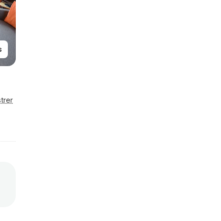
s
trer