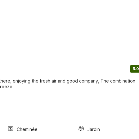
5.0
 there, enjoying the fresh air and good company, The combination
breeze,
Cheminée
Jardin