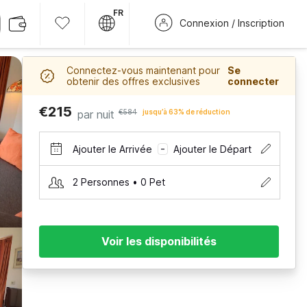
FR
Connexion / Inscription
Connectez-vous maintenant pour
Se
obtenir des offres exclusives
connecter
€215
par nuit
€584
jusqu’à 63% de réduction
Ajouter le Arrivée
Ajouter le Départ
–
2 Personnes • 0 Pet
Voir les disponibilités