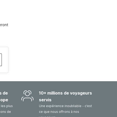
ront 
s de
10+ millions de voyageurs
rope
servis
les plus
Une expérience inoubliable - c’est
sons de
ce que nous offrons à nos