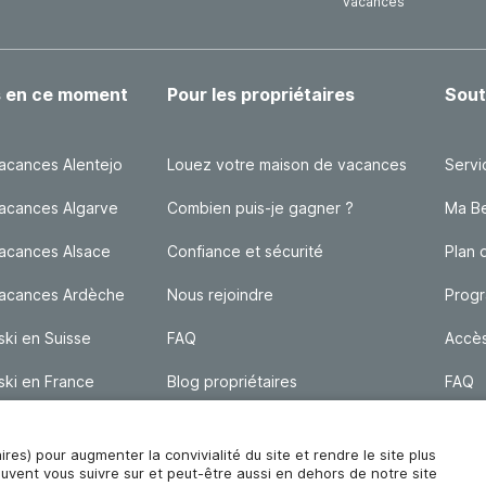
vacances
s en ce moment
Pour les propriétaires
Sout
acances Alentejo
Louez votre maison de vacances
Servi
acances Algarve
Combien puis-je gagner ?
Ma Bel
acances Alsace
Confiance et sécurité
Plan 
vacances Ardèche
Nous rejoindre
Progr
ski en Suisse
FAQ
Accè
ski en France
Blog propriétaires
FAQ
aires) pour augmenter la convivialité du site et rendre le site plus
euvent vous suivre sur et peut-être aussi en dehors de notre site