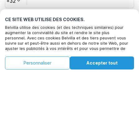
+32
Votre adresse e-mail*
CE SITE WEB UTILISE DES COOKIES.
Belvilla utilise des cookies (et des techniques similaires) pour
augmenter la convivialité du site et rendre le site plus
personnel. Avec ces cookies Belvilla et des tiers peuvent vous
Cliquez ici pour vous désabonner des offres de Belvilla. Vous
suivre sur et peut-être aussi en dehors de notre site Web, pour
pouvez vous désinscrire à tout moment à l'avenir
ajuster les publicités à vos intérêts et pour vous permettre de
partager des informations via les médias sociaux. En cliquant sur
Accepter, vous acceptez de le faire. Plus d'informations peuvent
€951
€1243
Voir les disponibilités
Personnaliser
Accepter tout
Voir les disponibilités
être trouvées dans notre
politique de cookie
.
+
Frais supplémentaires
En cliquant sur 'Confirmer la réservation', vous acceptez les
conditions générales d'Belvilla et les informations relatives à la
réservation et passez un contrat avec Belvilla. Vous confirmez
également que votre réservation et vos informations personnelles
sont correctes. Lisez notre politique de confidentialité pour
comprendre comment nous traitons vos informations.