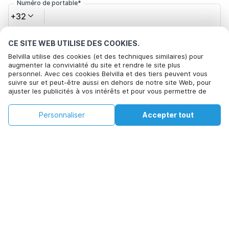
Numéro de portable*
+32
CE SITE WEB UTILISE DES COOKIES.
Votre adresse e-mail*
Belvilla utilise des cookies (et des techniques similaires) pour
augmenter la convivialité du site et rendre le site plus
personnel. Avec ces cookies Belvilla et des tiers peuvent vous
suivre sur et peut-être aussi en dehors de notre site Web, pour
Cliquez ici pour vous désabonner des offres de Belvilla. Vous
ajuster les publicités à vos intérêts et pour vous permettre de
pouvez vous désinscrire à tout moment à l'avenir
partager des informations via les médias sociaux. En cliquant sur
Accepter, vous acceptez de le faire. Plus d'informations peuvent
€78
€119
Personnaliser
Accepter tout
Voir les disponibilités
être trouvées dans notre
politique de cookie
.
Voir les disponibilités
+
Frais supplémentaires
En cliquant sur 'Confirmer la réservation', vous acceptez les
conditions générales d'Belvilla et les informations relatives à la
réservation et passez un contrat avec Belvilla. Vous confirmez
également que votre réservation et vos informations personnelles
sont correctes. Lisez notre politique de confidentialité pour
comprendre comment nous traitons vos informations.