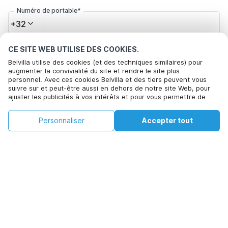
Numéro de portable*
+32
CE SITE WEB UTILISE DES COOKIES.
Votre adresse e-mail*
Belvilla utilise des cookies (et des techniques similaires) pour
augmenter la convivialité du site et rendre le site plus
personnel. Avec ces cookies Belvilla et des tiers peuvent vous
suivre sur et peut-être aussi en dehors de notre site Web, pour
Cliquez ici pour vous désabonner des offres de Belvilla. Vous
ajuster les publicités à vos intérêts et pour vous permettre de
pouvez vous désinscrire à tout moment à l'avenir
partager des informations via les médias sociaux. En cliquant sur
Accepter, vous acceptez de le faire. Plus d'informations peuvent
€189
€243
Personnaliser
Accepter tout
Voir les disponibilités
être trouvées dans notre
politique de cookie
.
Voir les disponibilités
+
Frais supplémentaires
En cliquant sur 'Confirmer la réservation', vous acceptez les
conditions générales d'Belvilla et les informations relatives à la
réservation et passez un contrat avec Belvilla. Vous confirmez
également que votre réservation et vos informations personnelles
sont correctes. Lisez notre politique de confidentialité pour
comprendre comment nous traitons vos informations.