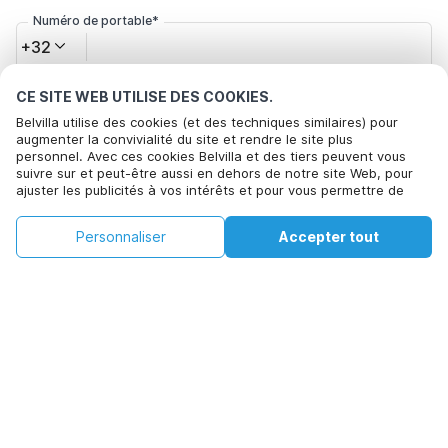
Numéro de portable*
+32
CE SITE WEB UTILISE DES COOKIES.
Votre adresse e-mail*
Belvilla utilise des cookies (et des techniques similaires) pour
augmenter la convivialité du site et rendre le site plus
personnel. Avec ces cookies Belvilla et des tiers peuvent vous
suivre sur et peut-être aussi en dehors de notre site Web, pour
Cliquez ici pour vous désabonner des offres de Belvilla. Vous
ajuster les publicités à vos intérêts et pour vous permettre de
pouvez vous désinscrire à tout moment à l'avenir
partager des informations via les médias sociaux. En cliquant sur
Accepter, vous acceptez de le faire. Plus d'informations peuvent
€103
€111
Personnaliser
Accepter tout
Voir les disponibilités
être trouvées dans notre
politique de cookie
.
Voir les disponibilités
+
Frais supplémentaires
En cliquant sur 'Confirmer la réservation', vous acceptez les
conditions générales d'Belvilla et les informations relatives à la
réservation et passez un contrat avec Belvilla. Vous confirmez
également que votre réservation et vos informations personnelles
sont correctes. Lisez notre politique de confidentialité pour
comprendre comment nous traitons vos informations.