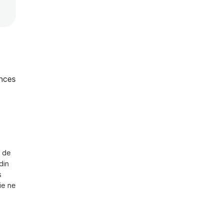
nces
 de 
in 
 
e ne 