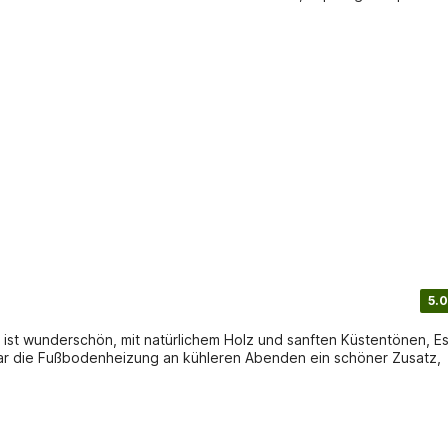
5.0
g ist wunderschön, mit natürlichem Holz und sanften Küstentönen, E
 war die Fußbodenheizung an kühleren Abenden ein schöner Zusatz,