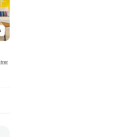
s
trer