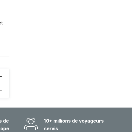
t 
s de
10+ millions de voyageurs
rope
servis