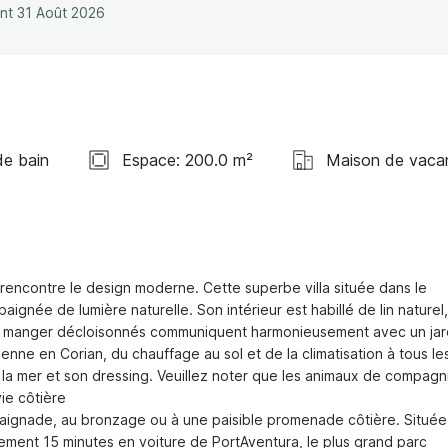
ant 31 Août 2026
de bain
Espace: 200.0 m²
Maison de vaca
rencontre le design moderne. Cette superbe villa située dans le 
aignée de lumière naturelle. Son intérieur est habillé de lin naturel,
e à manger décloisonnés communiquent harmonieusement avec un jard
ienne en Corian, du chauffage au sol et de la climatisation à tous les
 la mer et son dressing. Veuillez noter que les animaux de compagni
e côtière

 baignade, au bronzage ou à une paisible promenade côtière. Située 
lement 15 minutes en voiture de PortAventura, le plus grand parc 