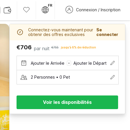
FR
Connexion / Inscription
Connectez-vous maintenant pour
Se
obtenir des offres exclusives
connecter
€706
par nuit
€755
jusqu’à 6% de réduction
Ajouter le Arrivée
Ajouter le Départ
–
2 Personnes • 0 Pet
Voir les disponibilités