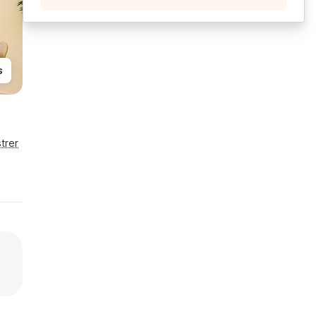
s
trer