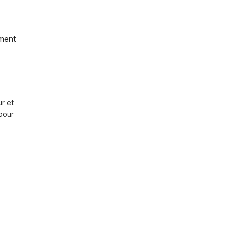
ment
r et 
pour 