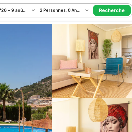
Recherche
 '26
–
9 août '26
2 Personnes
,
0 Animal