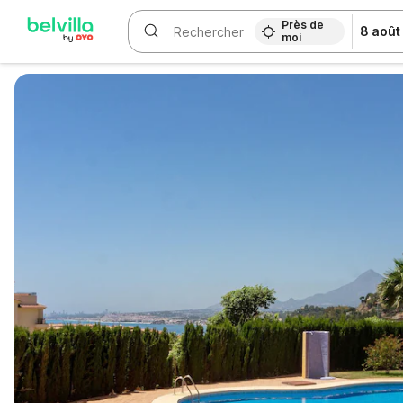
Près de
8 août
moi
WIZARD MEMBER