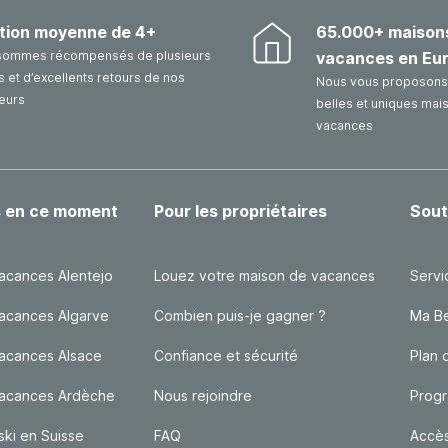
tion moyenne de 4+
65.000+ maison
sommes récompensés de plusieurs
vacances en Eu
 et d’excellents retours de nos
Nous vous proposons 
eurs
belles et uniques mai
vacances
s en ce moment
Pour les propriétaires
Sout
acances Alentejo
Louez votre maison de vacances
Servi
acances Algarve
Combien puis-je gagner ?
Ma Bel
acances Alsace
Confiance et sécurité
Plan 
vacances Ardèche
Nous rejoindre
Progr
ski en Suisse
FAQ
Accè