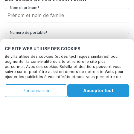
Nom et prénom*
Numéro de portable*
+32
CE SITE WEB UTILISE DES COOKIES.
Belvilla utilise des cookies (et des techniques similaires) pour
Votre adresse e-mail*
augmenter la convivialité du site et rendre le site plus
personnel. Avec ces cookies Belvilla et des tiers peuvent vous
suivre sur et peut-être aussi en dehors de notre site Web, pour
ajuster les publicités à vos intérêts et pour vous permettre de
Cliquez ici pour vous désabonner des offres de Belvilla. Vous
partager des informations via les médias sociaux. En cliquant sur
pouvez vous désinscrire à tout moment à l'avenir
Accepter, vous acceptez de le faire. Plus d'informations peuvent
€370
€445
Personnaliser
Accepter tout
Voir les disponibilités
être trouvées dans notre
politique de cookie
.
+
Frais supplémentaires
Voir les disponibilités
En cliquant sur 'Confirmer la réservation', vous acceptez les
conditions générales d'Belvilla et les informations relatives à la
réservation et passez un contrat avec Belvilla. Vous confirmez
également que votre réservation et vos informations personnelles