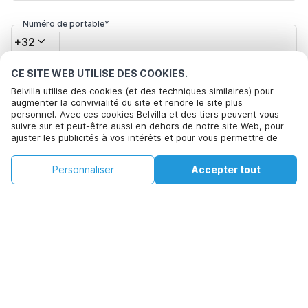
Numéro de portable*
+32
CE SITE WEB UTILISE DES COOKIES.
Votre adresse e-mail*
Belvilla utilise des cookies (et des techniques similaires) pour
augmenter la convivialité du site et rendre le site plus
personnel. Avec ces cookies Belvilla et des tiers peuvent vous
suivre sur et peut-être aussi en dehors de notre site Web, pour
Cliquez ici pour vous désabonner des offres de Belvilla. Vous
ajuster les publicités à vos intérêts et pour vous permettre de
pouvez vous désinscrire à tout moment à l'avenir
partager des informations via les médias sociaux. En cliquant sur
Accepter, vous acceptez de le faire. Plus d'informations peuvent
€389
€444
Personnaliser
Accepter tout
Voir les disponibilités
être trouvées dans notre
politique de cookie
.
Voir les disponibilités
+
Frais supplémentaires
En cliquant sur 'Confirmer la réservation', vous acceptez les
conditions générales d'Belvilla et les informations relatives à la
réservation et passez un contrat avec Belvilla. Vous confirmez
également que votre réservation et vos informations personnelles
sont correctes. Lisez notre politique de confidentialité pour
comprendre comment nous traitons vos informations.