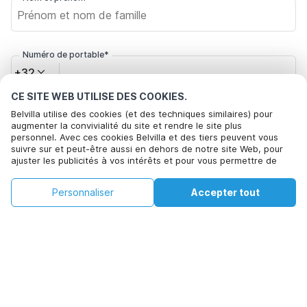
Numéro de portable*
+32
CE SITE WEB UTILISE DES COOKIES.
Votre adresse e-mail*
Belvilla utilise des cookies (et des techniques similaires) pour
augmenter la convivialité du site et rendre le site plus
personnel. Avec ces cookies Belvilla et des tiers peuvent vous
suivre sur et peut-être aussi en dehors de notre site Web, pour
ajuster les publicités à vos intérêts et pour vous permettre de
Cliquez ici pour vous désabonner des offres de Belvilla. Vous
Cette propriété n'est pas disponible aux
Modifier
partager des informations via les médias sociaux. En cliquant sur
pouvez vous désinscrire à tout moment à l'avenir
dates sélectionnées. Essayez de différentes
les
Accepter, vous acceptez de le faire. Plus d'informations peuvent
Personnaliser
Accepter tout
dates
être trouvées dans notre
politique de cookie
.
dates.
Modifier les dates
En cliquant sur 'Confirmer la réservation', vous acceptez les
conditions générales d'Belvilla et les informations relatives à la
réservation et passez un contrat avec Belvilla. Vous confirmez
également que votre réservation et vos informations personnelles
sont correctes. Lisez notre politique de confidentialité pour
comprendre comment nous traitons vos informations.