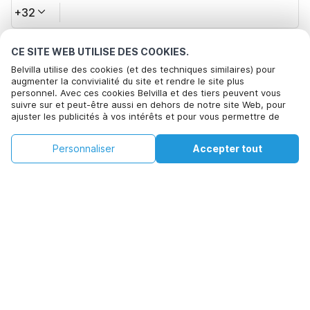
+32
CE SITE WEB UTILISE DES COOKIES.
Votre adresse e-mail*
Belvilla utilise des cookies (et des techniques similaires) pour
augmenter la convivialité du site et rendre le site plus
personnel. Avec ces cookies Belvilla et des tiers peuvent vous
suivre sur et peut-être aussi en dehors de notre site Web, pour
Cliquez ici pour vous désabonner des offres de Belvilla. Vous
ajuster les publicités à vos intérêts et pour vous permettre de
pouvez vous désinscrire à tout moment à l'avenir
partager des informations via les médias sociaux. En cliquant sur
Accepter, vous acceptez de le faire. Plus d'informations peuvent
€99
€148
Personnaliser
Accepter tout
Voir les disponibilités
Voir les disponibilités
être trouvées dans notre
politique de cookie
.
+
Frais supplémentaires
En cliquant sur 'Confirmer la réservation', vous acceptez les
conditions générales d'Belvilla et les informations relatives à la
réservation et passez un contrat avec Belvilla. Vous confirmez
également que votre réservation et vos informations personnelles
sont correctes. Lisez notre politique de confidentialité pour
comprendre comment nous traitons vos informations.