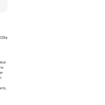
Gîte
éal 
ne 
r 
 
nts, 