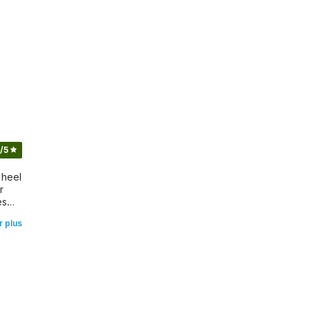
/5
 heel
r
es
r plus