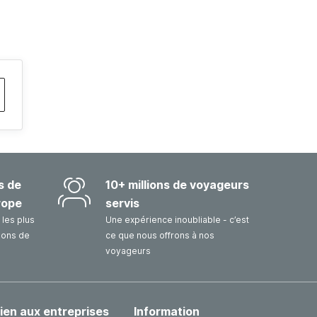
s de
10+ millions de voyageurs
rope
servis
les plus
Une expérience inoubliable - c’est
sons de
ce que nous offrons à nos
voyageurs
ien aux entreprises
Information