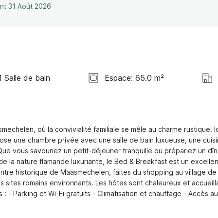
ant 31 Août 2026
1 Salle de bain
Espace: 65.0 m²
helen, où la convivialité familiale se mêle au charme rustique. Id
pose une chambre privée avec une salle de bain luxueuse, une cuisi
e vous savouriez un petit-déjeuner tranquille ou prépariez un dîne
 la nature flamande luxuriante, le Bed & Breakfast est un excellent
entre historique de Maasmechelen, faites du shopping au village de 
sites romains environnants. Les hôtes sont chaleureux et accueilla
: - Parking et Wi-Fi gratuits - Climatisation et chauffage - Accès au 