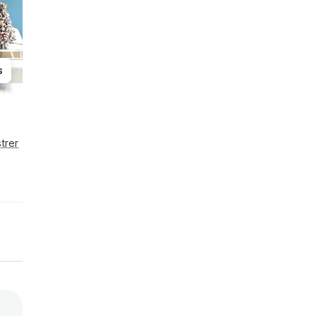
s
trer