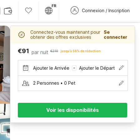
FR
Connexion / Inscription
Connectez-vous maintenant pour
Se
obtenir des offres exclusives
connecter
€91
par nuit
€210
jusqu’à 56% de réduction
Ajouter le Arrivée
Ajouter le Départ
–
2 Personnes • 0 Pet
Voir les disponibilités