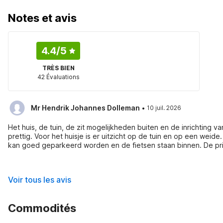
Notes et avis
4.4
/5
TRÈS BIEN
42 Évaluations
·
Mr Hendrik Johannes Dolleman
10 juil. 2026
Het huis, de tuin, de zit mogelijkheden buiten en de inrichting 
prettig. Voor het huisje is er uitzicht op de tuin en op een weid
kan goed geparkeerd worden en de fietsen staan binnen. De priv
om te verblijven.
Voir tous les avis
Commodités