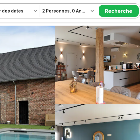
Recherche
r des dates
2 Personnes
,
0 Animal