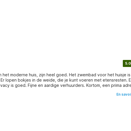
5.0
van het moderne huis, zijn heel goed. Het zwembad voor het huisje is
e. Er lopen bokjes in de weide, die je kunt voeren met etensresten. E
acy is goed. Fijne en aardige verhuurders. Kortom, een prima adr
En savoi